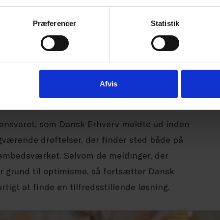
Præferencer
Statistik
ugt. Dels har miljøminister Magnus Heunicke
er er dialog med embedsværket og andre aktører.
 at man tager sagen meget alvorligt. Og ud fra
nsborg, er det Dansk Erhvervs klare
Afvis
d problemstillingen fra politisk hånd.
tansvaret, som Dansk Erhverv meldte ud inden
gværende drøftelser, der finder sted både på
d embedsværket. Selvom de meldinger, der
r grund til optimisme, så fortsætter Dansk
igt at finde en tilfredsstillende løsning.