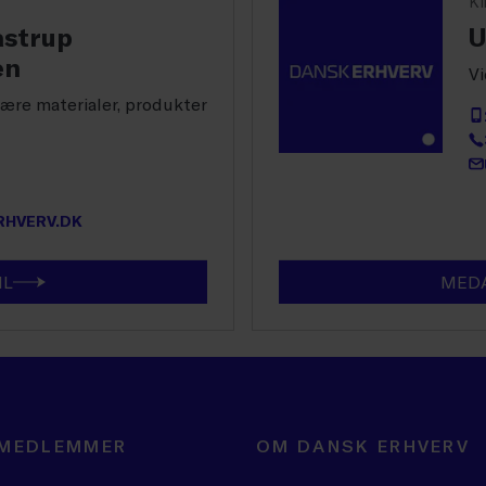
Kl
strup
U
en
Vi
lære materialer, produkter
HVERV.DK
IL
MEDA
 MEDLEMMER
OM DANSK ERHVERV