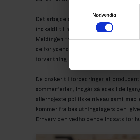
Samtykkevalg
Nødvendig
Det arbejde ser ud til at have båret fr
indkaldt til møde snarest muligt, og d
Meldingen fra beslutningstagersiden er,
de forlydender der kommer fra Christia
forventning, at der arbejdes seriøst me
De ønsker til forbedringer af producen
sommerferien, indgår således i de igan
allerhøjeste politiske niveau samt me
kommer fra beslutningstagersiden, give
Erhverv den vedholdende indsats for hurt