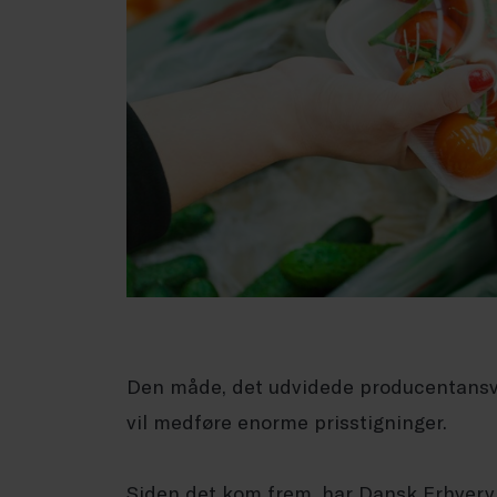
Den måde, det udvidede producentansva
vil medføre enorme prisstigninger.
Siden det kom frem, har Dansk Erhve