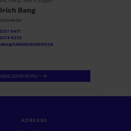
ima, Energi, Miljø & Byggeri
lrich Bang
cedirektør
2157 9417
3374 6233
UBA@DANSKERHVERV.DK
RBEJDERPROFIL
ADRESSE