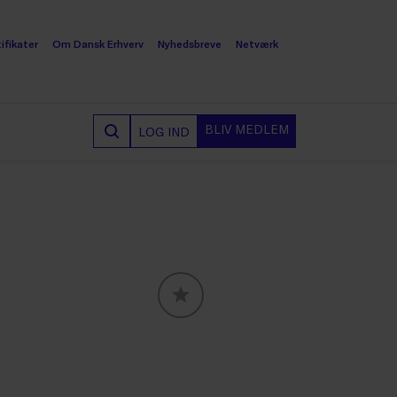
ifikater
Om Dansk Erhverv
Nyhedsbreve
Netværk
BLIV MEDLEM
LOG IND
GLOBALLABELS::FAVORITE