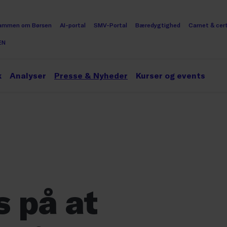
ammen om Børsen
AI-portal
SMV-Portal
Bæredygtighed
Carnet & cert
EN
k
Analyser
Presse & Nyheder
Kurser og events
s på at