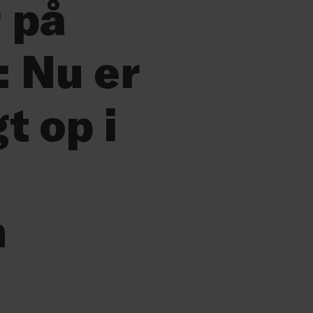
r på
: Nu er
t op i
n