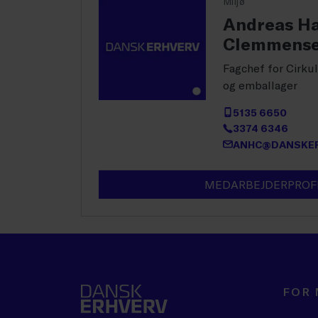
Miljø
Andreas Ha
Clemmens
Fagchef for Cirku
og emballager
5135 6650
3374 6346
ANHC@DANSKER
MEDARBEJDERPROF
FOR