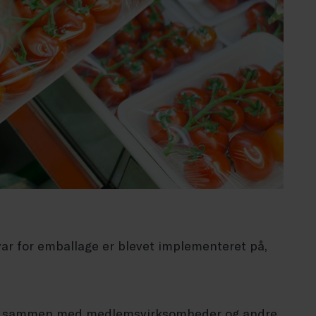
r for emballage er blevet implementeret på,
rv sammen med medlemsvirksomheder og andre