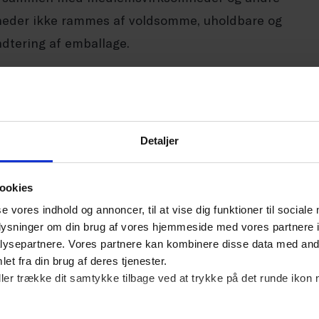
omheder ikke rammes af voldsomme, uholdbare og
ndtering af emballage.
n op i toppen af regeringen.
medierne hen over sommeren, hvordan nye
Detaljer
er anvender emballage, kunne medføre kæmpe
e som pap, plast og glas.
ookies
se vores indhold og annoncer, til at vise dig funktioner til sociale
News, DR, Berlingske, Avisen Danmark og andre
oplysninger om din brug af vores hjemmeside med vores partnere i
ysepartnere. Vores partnere kan kombinere disse data med andr
 meget hurtigt at få ændret implementeringen
et fra din brug af deres tjenester.
gens lys i juni måned. Dansk Erhverv har også
ller trække dit samtykke tilbage ved at trykke på det runde ikon 
tagere kraftigt gjort opmærksom på det akutte