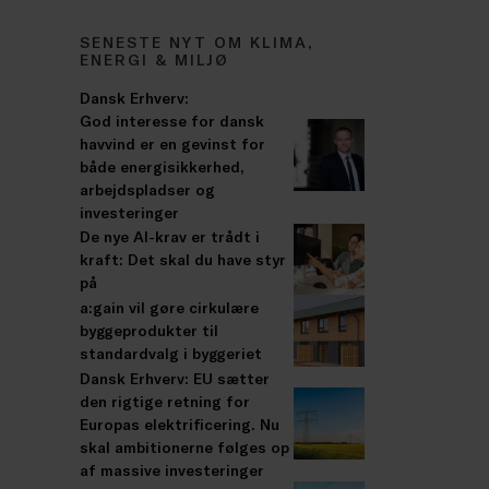
SENESTE NYT OM KLIMA,
ENERGI & MILJØ
Dansk Erhverv:
God interesse for dansk
havvind er en gevinst for
både energisikkerhed,
arbejdspladser og
investeringer
De nye AI-krav er trådt i
kraft: Det skal du have styr
på
a:gain vil gøre cirkulære
byggeprodukter til
standardvalg i byggeriet
Dansk Erhverv: EU sætter
den rigtige retning for
Europas elektrificering. Nu
skal ambitionerne følges op
af massive investeringer