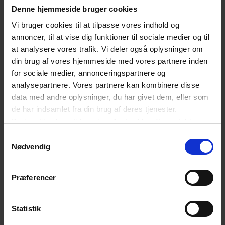
Dansk Erhverv understreger, at elektrificering er
Denne hjemmeside bruger cookies
rygraden i Danmarks grønne omstilling og en helt
Vi bruger cookies til at tilpasse vores indhold og
annoncer, til at vise dig funktioner til sociale medier og til
central forudsætning for, at Danmark kan styrke
at analysere vores trafik. Vi deler også oplysninger om
sin konkurrenceevne og øge sin
din brug af vores hjemmeside med vores partnere inden
energiuafhængighed. Det gælder ikke mindst i
for sociale medier, annonceringspartnere og
analysepartnere. Vores partnere kan kombinere disse
industrien og transportsektoren, hvor det
data med andre oplysninger, du har givet dem, eller som
tekniske potentiale for elektrificering er stort,
de har indsamlet fra din brug af deres tjenester.
men hvor rammebetingelserne stadig halter.
Du kan til enhver tid ændre eller trække dit samtykke
tilbage ved at trykke på det runde ikon nederst i venstre
Samtykkevalg
hjørne på websitet.
Nødvendig
”Med dagens udmelding understøtter regeringen,
Læs cookiepolitik
at tempoet i elektrificeringen bliver øget i de
Præferencer
danske hjem. Det er et vigtigt skridt, og nu ser vi
frem til det videre arbejde med at få endnu flere
Statistik
sektorer over på grøn strøm. I den sammenhæng