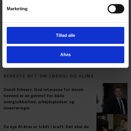
bør der etableres et elektrificerings- og
Marketing
energieffektiviseringsfradrag, som kan sætte
yderligere fart på virksomhedernes grønne
investeringer. Det er helt afgørende for at styrke
Tillad alle
konkurrenceevnen, fremme den grønne omstilling
og samtidig udfase den russiske gas fra
Afvis
kontinentet,” siger Ulrich Bang.
SENESTE NYT OM ENERGI OG KLIMA
Dansk Erhverv: God interesse for dansk
havvind er en gevinst for både
energisikkerhed, arbejdspladser og
investeringer
De nye AI-krav er trådt i kraft: Det skal du