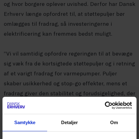
og hvor borgere oplever uvished. Derfor har Dansk
Erhverv længe opfordret til, at støttepuljer bør
omlægges til fradrag, så investeringerne i
elektrificering kan fremmes bedst muligt.
”Vi vil samtidig opfordre regeringen til at bevæge
sig væk fra de kortsigtede støttepuljer og i retning
af et varigt fradrag for varmepumper. Puljer
skaber usikkerhed og stop-go effekter, mens et
fradrag giver den stabilitet og forudsigelighed, der
skal til for at fremme investeringerne i
elektrificering. Et fradrag er simpelthen langt
mere effektivt end puljer,” siger Ulrich Bang.
Samtykke
Detaljer
Om