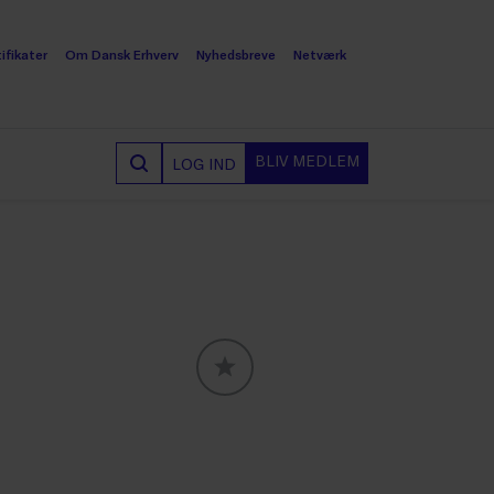
ifikater
Om Dansk Erhverv
Nyhedsbreve
Netværk
BLIV MEDLEM
LOG IND
GLOBALLABELS::FAVORITE