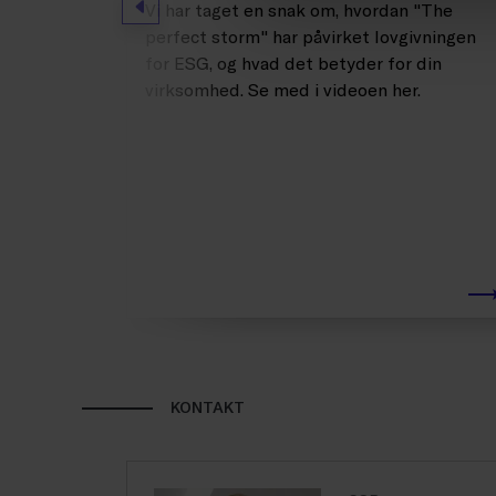
Forrige
Vi har taget en snak om, hvordan "The
perfect storm" har påvirket lovgivningen
for ESG, og hvad det betyder for din
virksomhed. Se med i videoen her.
KONTAKT