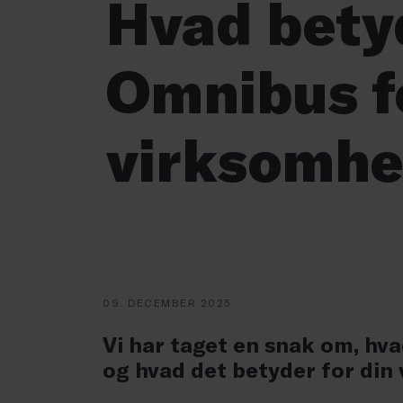
Hvad bety
Omnibus f
virksomh
09. DECEMBER 2025
Vi har taget en snak om, hv
og hvad det betyder for din