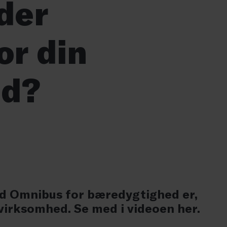
der
or din
ed?
ad Omnibus for bæredygtighed er,
 virksomhed. Se med i videoen her.