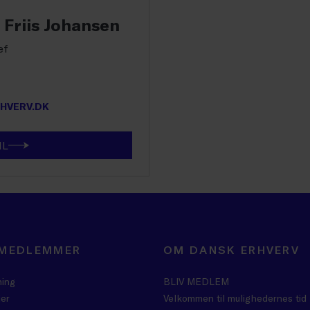
 Friis Johansen
ef
HVERV.DK
IL
 MEDLEMMER
OM DANSK ERHVERV
ning
BLIV MEDLEM
er
Velkommen til mulighedernes tid