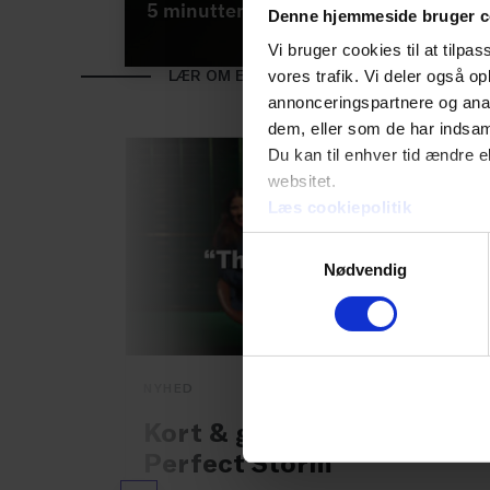
Denne hjemmeside bruger c
Vi bruger cookies til at tilpas
LÆR OM ESG PÅ 5 MINUTTER
vores trafik. Vi deler også 
annonceringspartnere og anal
dem, eller som de har indsaml
Du kan til enhver tid ændre e
websitet.
Læs cookiepolitik
Samtykkevalg
Nødvendig
NYHED
Kort & godt om ESG: The
Perfect Storm