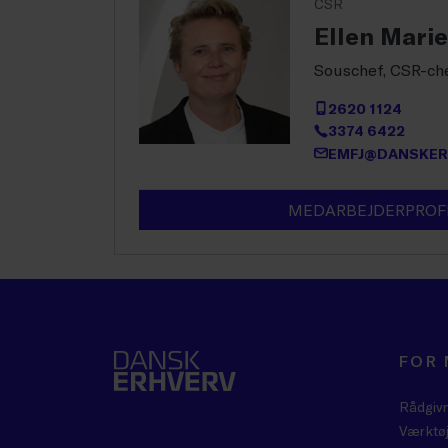
CSR
Ellen Marie
Souschef, CSR-ch
2620 1124
3374 6422
EMFJ@DANSKER
MEDARBEJDERPROF
FOR
Rådgiv
Værktøj