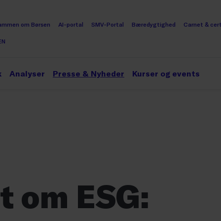
ammen om Børsen
AI-portal
SMV-Portal
Bæredygtighed
Carnet & cert
EN
k
Analyser
Presse & Nyheder
Kurser og events
dt om ESG: