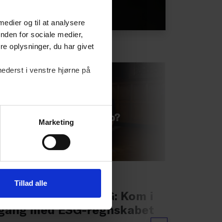
 medier og til at analysere
nden for sociale medier,
e oplysninger, du har givet
nederst i venstre hjørne på
Marketing
NYHED
NYHED
Tillad alle
Kort & godt om ESG: Kom i
Kort 
gang med ESG-regnskabet
betyd