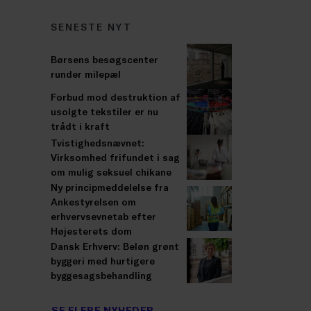
SENESTE NYT
Børsens besøgscenter
runder milepæl
Forbud mod destruktion af
usolgte tekstiler er nu
trådt i kraft
Tvistighedsnævnet:
Virksomhed frifundet i sag
om mulig seksuel chikane
Ny principmeddelelse fra
Ankestyrelsen om
erhvervsevnetab efter
Højesterets dom
Dansk Erhverv: Beløn grønt
byggeri med hurtigere
byggesagsbehandling
SE FLERE NYHEDER