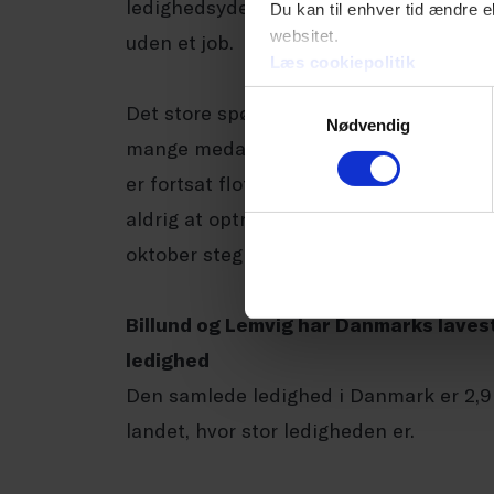
ledighedsydelse, så undervurderer stat
Du kan til enhver tid ændre e
websitet.
uden et job.
Læs cookiepolitik
Samtykkevalg
Det store spørgsmål er, hvorvidt ledigh
Nødvendig
mange medarbejdere kan nå at få et job,
er fortsat flot jobvækst, så mange af 
aldrig at optræde i de officielle ledighe
oktober steg lønmodtagerbeskæftigels
Billund og Lemvig har Danmarks laves
ledighed
Den samlede ledighed i Danmark er 2,9 p
landet, hvor stor ledigheden er.