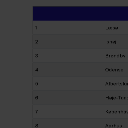
1
Læsø
2
Ishøj
3
Brøndby
4
Odense
5
Albertsl
6
Høje-Taa
7
Københa
8
Aarhus