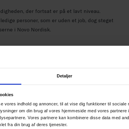
igheden, der fortsat er på et lavt niveau.
f ledige personer, som er uden et job, dog steget
serne i Novo Nordisk.
00 afskedigelser i Novo Nordisk i Danmark,
de tid. Afskedigelserne i Novo Nordisk vil
n vis forsinkelse. Rent teknisk vil de
t optræde i de officielle statistikker, når
Detaljer
 kan gå flere måneder. Det er på trods af, at
 ledige og klar til nye udfordringer.
ookies
se vores indhold og annoncer, til at vise dig funktioner til sociale
oplysninger om din brug af vores hjemmeside med vores partnere i
oktober pga. afskedigelserne i Novo Nordisk,
ysepartnere. Vores partnere kan kombinere disse data med andr
n inkluderer personer, der modtager en
et fra din brug af deres tjenester.