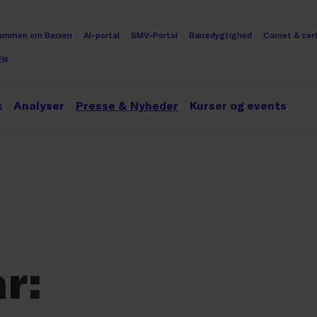
ammen om Børsen
AI-portal
SMV-Portal
Bæredygtighed
Carnet & cert
EN
k
Analyser
Presse & Nyheder
Kurser og events
r: