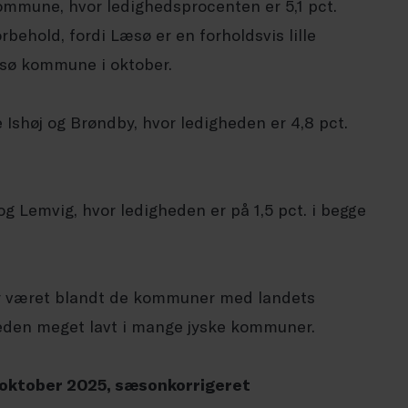
ommune, hvor ledighedsprocenten er 5,1 pct.
behold, fordi Læsø er en forholdsvis lille
æsø kommune i oktober.
shøj og Brøndby, hvor ledigheden er 4,8 pct.
og Lemvig, hvor ledigheden er på 1,5 pct. i begge
r været blandt de kommuner med landets
heden meget lavt i mange jyske kommuner.
 oktober 2025, sæsonkorrigeret