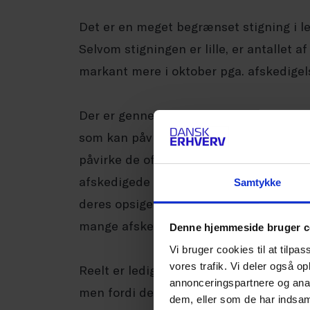
Det er en meget begrænset stigning i led
Selvom stigningen er lille, er antallet a
markant mere i oktober pga. afskedigel
Der er gennemført i underkanten af 5.0
som kan påvirke ledigheden den kommen
påvirke de officielle ledighedstal med e
afskedigede medarbejdere formentlig førs
Samtykke
deres opsigelsesperioder udløber, og der
mange afskedigede medarbejdere reelt er
Denne hjemmeside bruger c
Vi bruger cookies til at tilpas
vores trafik. Vi deler også 
Reelt er ledigheden steget mærkbart i 
annonceringspartnere og anal
men fordi de officielle ledighedstal ku
dem, eller som de har indsaml