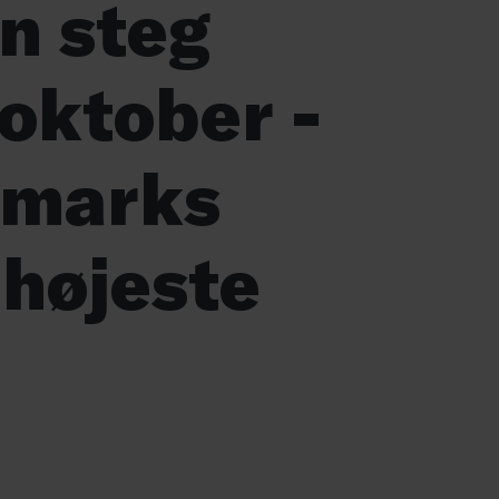
n steg
oktober -
nmarks
 højeste