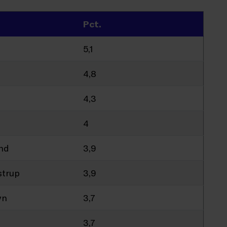
Pct.
5,1
4,8
4,3
4
und
3,9
strup
3,9
vn
3,7
3,7