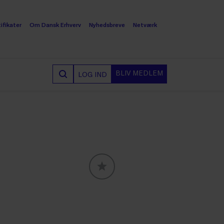
ifikater
Om Dansk Erhverv
Nyhedsbreve
Netværk
BLIV MEDLEM
LOG IND
GLOBALLABELS::FAVORITE