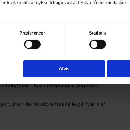
istikken hvor mange personer, som aktuelt står
ller trække dit samtykke tilbage ved at trykke på det runde ikon 
eden overhovedet kommer til at stige, fordi
Præferencer
Statistik
 inden de ender i den officielle ledighed. Der
de afskedigede medarbejdere når formentlig
dstal, fordi de inden kommer i et nyt job. Alene i
en med 5.100 personer.
Afvis
te ledighed – her er Danmarks højeste
ct., men der er store forskelle på tværs af