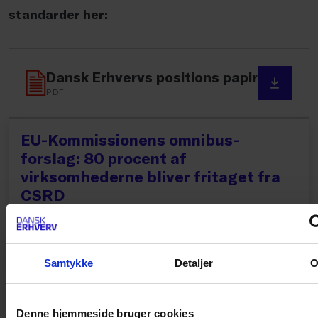
standarder her:
Dansk Erhvervs positions papir
PDF
EU-Kommissionens omnibus-
forslag: 80 procent af
virksomhederne bliver fritaget fra
CSRD
Efter længere ventetid har EU-Kommissionen
præsenteret sit omnibus-forslag for at reducere de
administrative byrder forbundet med CSRD og
Samtykke
Detaljer
bæredygtighedsrapportering. Læs her, hvad
ændringerne betyder for din virksomhed. Siden
opdateres løbende...
Denne hjemmeside bruger cookies