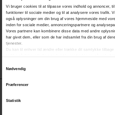
Vi bruger cookies til at tilpasse vores indhold og annoncer, til
funktioner til sociale medier og til at analysere vores trafik. V
Folketinget åbner – og Stop-the-
også oplysninger om din brug af vores hjemmeside med vore
clock er på dagsordenen
inden for sociale medier, annonceringspartnere og analysepa
Vores partnere kan kombinere disse data med andre oplysni
Regeringen fremlagde i dag deres lovprogram for
har givet dem, eller som de har indsamlet fra din brug af der
folketingsåret 2025-2026, hvor Stop-the-clock
tjenester.
fremgår. Lovforslaget betyder, at bølge 2 og bølge 3
Du kan til enhver tid ændre eller trække dit samtykke tilbage
af danske virksomheder får udskudt pligten til at
trykke på det runde ikon nederst i venstre hjørne på websitet
rapportere efter CSRD. Det giver både afklaring og
Læs cookiepolitik
tiltrængt pusterum til virksomhederne.
Samtykkevalg
Nødvendig
KONTAKT
Præferencer
CSR
Statistik
Marcus Nierhoff