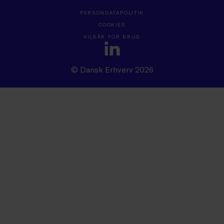
PERSONDATAPOLITIK
COOKIES
VILKÅR FOR BRUG
© Dansk Erhverv 2026