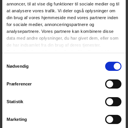
annoncer, til at vise dig funktioner til sociale medier og til
også forudsætningerne for at vinde den grønne
at analysere vores trafik. Vi deler også oplysninger om
førerposition tilbage, hvis vi handler rigtigt.
din brug af vores hjemmeside med vores partnere inden
for sociale medier, annonceringspartnere og
analysepartnere. Vores partnere kan kombinere disse
”Innovation er blevet geopolitik. Private F&U-
data med andre oplysninger, du har givet dem, eller som
investeringer udgør i dag over 2 pct. af BNP i Kina,
de har indsamlet fra din brug af deres tjenester.
mens EU ligger omkring 1,2 pct. og Danmark på 1,7
Du kan til enhver tid ændre eller trække dit samtykke
tilbage ved at trykke på det runde ikon nederst i venstre
pct. Tallene peger på en klar sammenhæng:
Samtykkevalg
hjørne på websitet.
Nødvendig
Højere investeringer, stærke skattemæssige
Læs cookiepolitik
incitamenter og langsigtede strategier skaber
Præferencer
flere patenter – og kan på sigt føre til teknologisk
dominans. Det helt afgørende spørgsmål alle i
Statistik
Danmark bør stille sig, er, hvad vi vil gøre ved
det?” siger Ulrich Bang.
Marketing