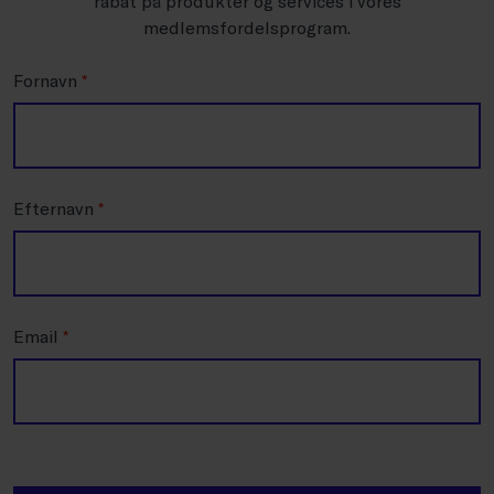
rabat på produkter og services i vores
medlemsfordelsprogram.
Fornavn
*
Efternavn
*
Email
*