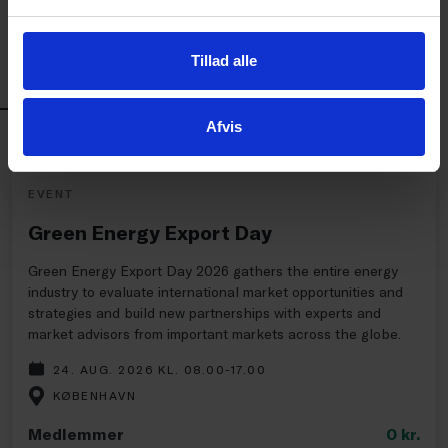
Se hele analysen her:
Et frit og trygt Danmark i et
stærkt Europa
Tillad alle
KURSER OG EVENTS
Afvis
EVENT
Green Energy Export Day
Green Energy Export Day 2026 gathers the entire energy
industry to evaluate international market opportunities and
strategies and build new partnerships with experts and
market advisors from important markets across the globe.
24. AUG. 2026 KL. 08.00-17.00
KØBENHAVN
Medlemmer
0
kr.