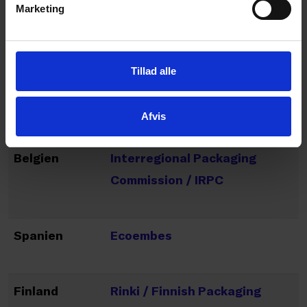
Polen
BDO – Database on Products
Marketing
and Packaging and Waste
Management
Tillad alle
Italien
CONAI
Afvis
Belgien
Interregional Packaging
Commission / IRPC
Spanien
Ecoembes
Finland
Rinki / Finnish Packaging