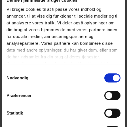
Denne hjemmeside bruger cookies
Tyskland
LUCID Packaging Register /
Vi bruger cookies til at tilpasse vores indhold og
annoncer, til at vise dig funktioner til sociale medier og til
Zentrale Stelle
at analysere vores trafik. Vi deler også oplysninger om
Verpackungsregister
din brug af vores hjemmeside med vores partnere inden
for sociale medier, annonceringspartnere og
analysepartnere. Vores partnere kan kombinere disse
Sverige
Naturvårdsverket
og
data med andre oplysninger, du har givet dem, eller som
de har indsamlet fra din brug af deres tjenester.
eksempelvis
NPA
Du kan til enhver tid ændre eller trække dit samtykke
tilbage ved at trykke på det runde ikon nederst i venstre
Samtykkevalg
hjørne på websitet.
Nødvendig
Nederlandene
Verpact
Læs cookiepolitik
Præferencer
Frankrig
Citeo
Statistik