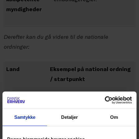
myndigheder
Derefter kan du gå videre til de nationale
ordninger:
Land
Eksempel på national ordning
/ startpunkt
Danmark
Miljøstyrelsen om emballage
,
VANA
og
Dansk
Samtykke
Detaljer
Om
Producentansvar