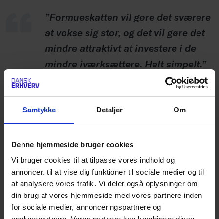
”Formueskatten vil gøre det sværere
at vokse sig stor, og det vil gøre det
mindre attraktivt at investere i de
mindre iværksættere. Helt simpelt.”
Samtykke
Detaljer
Om
Konsekvensen af det? Færre unicorns. Og færre
virksomheder, der skaber arbejdspladser og
Denne hjemmeside bruger cookies
betaler skat i Danmark.
Vi bruger cookies til at tilpasse vores indhold og
annoncer, til at vise dig funktioner til sociale medier og til
Derfor har Villads Leth også en klar opfordring til
at analysere vores trafik. Vi deler også oplysninger om
din brug af vores hjemmeside med vores partnere inden
de politikere, der med formueskatten vil beskatte
for sociale medier, annonceringspartnere og
urealiserede aktiver: Drop det.
analysepartnere. Vores partnere kan kombinere disse