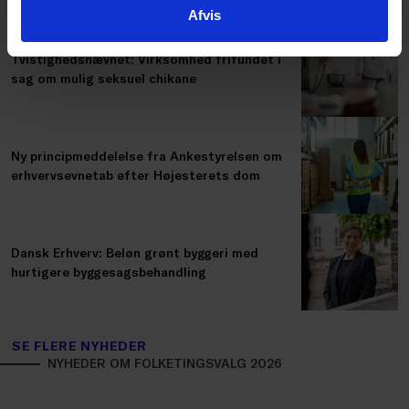
Afvis
Tvistighedsnævnet: Virksomhed frifundet i
sag om mulig seksuel chikane
Ny principmeddelelse fra Ankestyrelsen om
erhvervsevnetab efter Højesterets dom
Dansk Erhverv: Beløn grønt byggeri med
hurtigere byggesagsbehandling
SE FLERE NYHEDER
NYHEDER OM FOLKETINGSVALG 2026