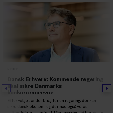
NYHED
Dansk Erhverv: Kommende regering
skal sikre Danmarks
Forrige
Næs
konkurrenceevne
Efter valget er der brug for en regering, der kan
sikre dansk økonomi og dermed også vores
velfærdsfærdssamfund. Med massive udfordringer