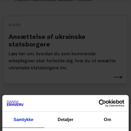
GUIDE
Ansættelse af ukrainske
statsborgere
Læs her om, hvordan du som kommende
arbejdsgiver skal forholde dig, hvis du vil ansætte
ukrainske statsborgere mv.
GUIDE
Social sikring
Samtykke
Detaljer
Om