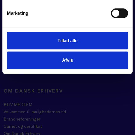
FOR MEDLEMMER
Marketing
Rådgivning
Værktøjer
Kurser og events
Tillad alle
Politik
Analyser
Se vores webinarer
Afvis
Medlemsfordele
OM DANSK ERHVERV
BLIV MEDLEM
Velkommen til mulighedernes tid
Brancheforeninger
Carnet og certifikat
Om Dansk Erhverv