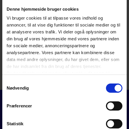
Denne hjemmeside bruger cookies
GUIDE
Vi bruger cookies til at tilpasse vores indhold og
Nordiske statsborgere
annoncer, til at vise dig funktioner til sociale medier og til
at analysere vores trafik. Vi deler også oplysninger om
din brug af vores hjemmeside med vores partnere inden
for sociale medier, annonceringspartnere og
analysepartnere. Vores partnere kan kombinere disse
data med andre oplysninger, du har givet dem, eller som
GUIDE
de har indsamlet fra din brug af deres tjenester.
EU- og EØS-borgere samt Schweiz
Du kan til enhver tid ændre eller trække dit samtykke
tilbage ved at trykke på det runde ikon nederst i venstre
Samtykkevalg
hjørne på websitet.
Nødvendig
Læs cookiepolitik
Præferencer
Statistik