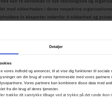
rhed kan få kendskab til nye teknologiske og organis
det med sikkerheden i deres respektive organisationer
sholdere fx eksperter indenfor it-sikkerhed og privac
rket inddrages derudover i de politiske og medlemsr
ter på it-sikkerhedsområdet. Derved får medlemmerne
Detaljer
 Erhverv arbejder for og de tilbud, medlemmerne får 
ookies
ik og indhold
se vores indhold og annoncer, til at vise dig funktioner til sociale
oplysninger om din brug af vores hjemmeside med vores partnere i
rket mødes fem gange årligt. Emnerne og indholdet 
ysepartnere. Vores partnere kan kombinere disse data med andr
rv ud fra det input og de ønsker, netværkets medl
et fra din brug af deres tjenester.
ller trække dit samtykke tilbage ved at trykke på det runde ikon 
ikkerhed, ledelsesrapportering, brug af ISO og andre
dskabstest mm.