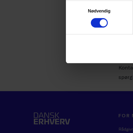
Samtykkevalg
Hvem 
Nødvendig
Netvæ
mange
som e
Konta
spørgs
FOR
Rådgiv