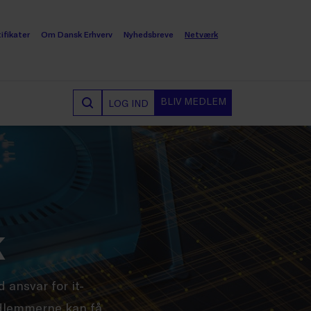
ifikater
Om Dansk Erhverv
Nyhedsbreve
Netværk
BLIV MEDLEM
LOG IND
k
 ansvar for it-
medlemmerne kan få