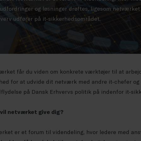
 udfordringer og løsninger drøftes, ligesom netværket 
hverv udfører på it-sikkerhedsområdet.
værket får du viden om konkrete værktøjer til at arbej
hed for at udvide dit netværk med andre it-chefer og
dflydelse på Dansk Erhvervs politik på indenfor it-sik
vil netværket give dig?
rket er et forum til videndeling, hvor ledere med ansv