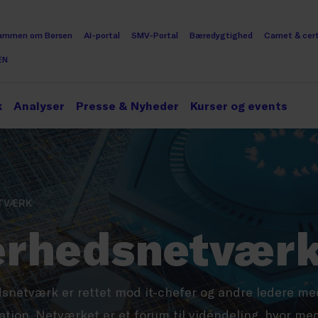
ammen om Børsen
AI-portal
SMV-Portal
Bæredygtighed
Carnet & cert
EN
k
Analyser
Presse & Nyheder
Kurser og events
TVÆRK
kerhedsnetvær
snetværk er rettet mod it-chefer og andre ledere med
ation. Netværket er et forum til videndeling, hvor 