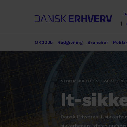
S
OK2025
Rådgivning
Brancher
Politi
MEDLEMSKAB OG NETVÆRK
NE
It-sik
Dansk Erhvervs it-sikkerhed
sikkerheden i deres organis