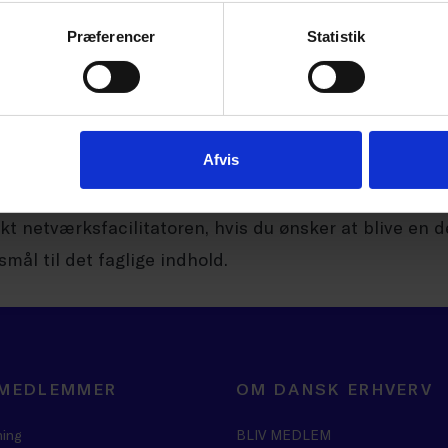
kan blive en del af netværket
Præferencer
Statistik
rket er for Dansk Erhverv medlemsvirksomheder. Ne
 forskellige brancher. Fælles for dem er, at de har an
Afvis
r digitalt modne og har behov for et højt sikkerhedsn
kt netværksfacilitatoren, hvis du ønsker at blive en d
mål til det faglige indhold.
 MEDLEMMER
OM DANSK ERHVERV
ning
BLIV MEDLEM