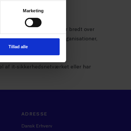
Marketing
tværkets deltager spænder bredt over
svar for it-sikkerheden i organisationer,
Tillad alle
iveau.
el af it-sikkerhedsnetværket eller har
ADRESSE
Dansk Erhverv