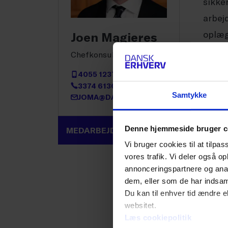
sikke
arbej
oplæg
Joen Magieres
Chefkonsulent
Netvæ
4055 1237
søsæt
3374 6136
Samtykke
JOMA@DANSKERHVERV.DK
Dansk
Denne hjemmeside bruger c
MEDARBEJDERPROFIL
Prakt
Vi bruger cookies til at tilpas
vores trafik. Vi deler også 
Netvæ
annonceringspartnere og anal
Erhve
dem, eller som de har indsaml
Du kan til enhver tid ændre e
mails
websitet.
bere
Læs cookiepolitik