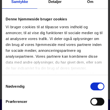
Samtykke
Detaljer
Om
Denne hjemmeside bruger cookies
Vi bruger cookies til at tilpasse vores indhold og
annoncer, til at vise dig funktioner til sociale medier og til
Forrige
Næs
at analysere vores trafik. Vi deler også oplysninger om
ATA-Carnet
din brug af vores hjemmeside med vores partnere inden
Et ATA-Carnet er et tolddokument, som erstatter
for sociale medier, annonceringspartnere og
ind- og udførselspapirer samt sikkerhedsstillelse
analysepartnere. Vores partnere kan kombinere disse
for told og afgifter i de lande som er tilsluttet
data med andre oplysninger, du har givet dem, eller som
ordningen.
de har indsamlet fra din brug af deres tjenester.
Du kan til enhver tid ændre eller trække dit samtykke
tilbage ved at trykke på det runde ikon nederst i venstre
Samtykkevalg
hjørne på websitet.
Nødvendig
Læs cookiepolitik
Præferencer