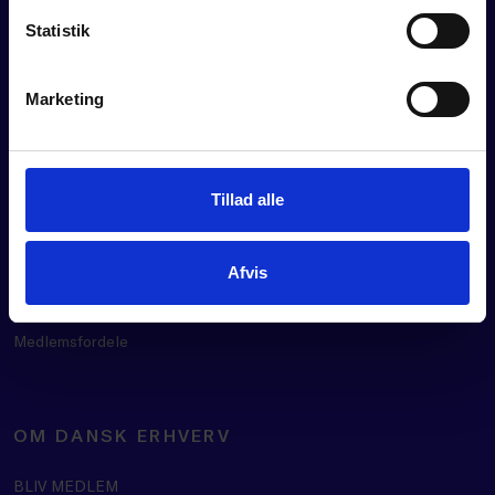
Statistik
Marketing
FOR MEDLEMMER
Rådgivning
Tillad alle
Værktøjer
Kurser og events
Politik
Afvis
Analyser
Se vores webinarer
Medlemsfordele
OM DANSK ERHVERV
BLIV MEDLEM