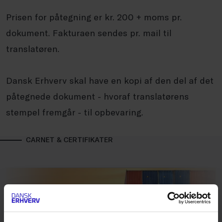
Prisen for påtegning er kr. 200 + moms pr.
dokument. Fakturaen sendes pr. mail til
translatøren.
Dansk Erhverv skal have en kopi af den del af det
påtegnede dokument - hvoraf translatørens
stempel fremgår - til opbevaring.
CARNET & CERTIFIKATER