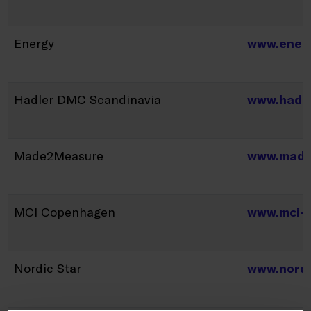
Energy
www.enerj
Hadler DMC Scandinavia
www.hadl
Made2Measure
www.made
MCI Copenhagen
www.mci-
Nordic Star
www.nordi