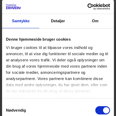
Nordic Tours
www.nordi
Samtykke
Detaljer
Om
Tour Partner Group Nordics
www.tour
Denne hjemmeside bruger cookies
Borealis DMC - A&K Nordics
www.thewo
Vi bruger cookies til at tilpasse vores indhold og
annoncer, til at vise dig funktioner til sociale medier og til
at analysere vores trafik. Vi deler også oplysninger om
din brug af vores hjemmeside med vores partnere inden
for sociale medier, annonceringspartnere og
analysepartnere. Vores partnere kan kombinere disse
data med andre oplysninger, du har givet dem, eller som
En del af Dansk Erhverv
de har indsamlet fra din brug af deres tjenester.
Du kan til enhver tid ændre eller trække dit samtykke
Danish Association of Conference- and Incoming
tilbage ved at trykke på det runde ikon nederst i venstre
Samtykkevalg
hjørne på websitet.
Nødvendig
agencies sekretariatsbetjenes i Dansk Erhverv,
Læs cookiepolitik