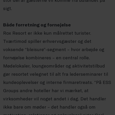
stor del af gæsterne vil komme fra udlandet på
sigt.
Både forretning og fornøjelse
Rox Resort er ikke kun målrettet turister.
Tværtimod spiller erhvervsgæster og det
voksende “bleisure”-segment – hvor arbejde og
fornøjelse kombineres – en central rolle.
Mødelokaler, loungeområder og aktivitetstilbud
gør resortet velegnet til alt fra lederseminarer til
kundeoplevelser og interne firmaretreats. “På ESS
Groups andre hoteller har vi mærket, at
virksomheder vil noget andet i dag. Det handler
ikke bare om møder – det handler også om