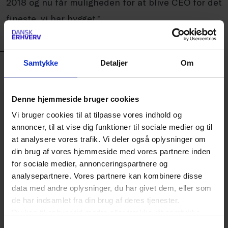
2018 og nu får muligheden for at blive CEO for det
fineste, vi har bygget.”
LÆS ALLE ARTIKLER FRA DANSK ERHVERV MAGASINET
02 | 2025
Samtykke
Detaljer
Om
Denne hjemmeside bruger cookies
Vi bruger cookies til at tilpasse vores indhold og
annoncer, til at vise dig funktioner til sociale medier og til
at analysere vores trafik. Vi deler også oplysninger om
din brug af vores hjemmeside med vores partnere inden
for sociale medier, annonceringspartnere og
analysepartnere. Vores partnere kan kombinere disse
data med andre oplysninger, du har givet dem, eller som
de har indsamlet fra din brug af deres tjenester.
Du kan til enhver tid ændre eller trække dit samtykke
tilbage ved at trykke på det runde ikon nederst i venstre
Brian Mikkelsen: Hvis ikke nu,