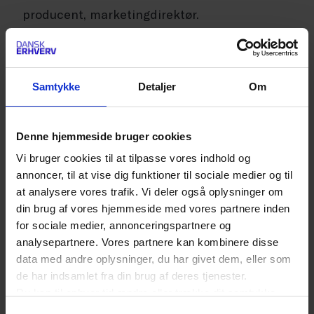
producent, marketingdirektør.
1993-2004: Sanofi, fransk medicinal- og
vaccinefabrikant. Flere roller, herunder
Samtykke
Detaljer
Om
produktchef og afdelingschef.
Denne hjemmeside bruger cookies
Vi bruger cookies til at tilpasse vores indhold og
annoncer, til at vise dig funktioner til sociale medier og til
Vi har stærke universiteter, et
at analysere vores trafik. Vi deler også oplysninger om
din brug af vores hjemmeside med vores partnere inden
fremragende offentligt
for sociale medier, annonceringspartnere og
sundhedssystem, gode muligheder
analysepartnere. Vores partnere kan kombinere disse
for at tiltrække talent udefra og en
data med andre oplysninger, du har givet dem, eller som
de har indsamlet fra din brug af deres tjenester.
tradition for offentlig-private
Du kan til enhver tid ændre eller trække dit samtykke
partnerskaber, som er helt
tilbage ved at trykke på det runde ikon nederst i venstre