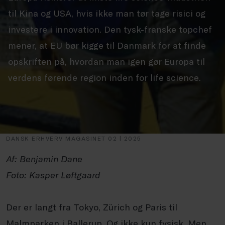
til Kina og USA, hvis ikke man tør tage risici og
investere i innovation. Den tysk-franske topchef
mener, at EU bør kigge til Danmark for at finde
opskriften på, hvordan man igen gør Europa til
verdens førende region inden for life science.
DANSK ERHVERV MAGASINET 02 | 2025
Af: Benjamin Dane
Foto: Kasper Løftgaard
Der er langt fra Tokyo, Zürich og Paris til
Malmparken i Ballerup. Og ikke kun fysisk. Men