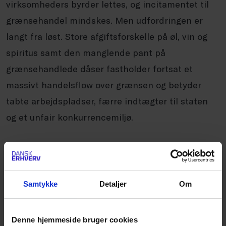
virksomheders byrder lettes, og incitamentet til
grænsehandel mindskes. Men udfordringen er
langt fra løst. Store afgiftsforskelle på øl, vin og
spiritus samt den manglende pant på
grænsehandlede dåser fastholder fortsat et
massivt handelsflow over grænsen og betyder
tabte arbejdspladser, færre indtægter til staten
og et unfair konkurrencemiljø.
Der er derfor behov for yderligere politisk
handling. Skal Danmark for alvor dæmme op for
grænsehandlen, kræver det lavere afgifter på de
Samtykke
Detaljer
Om
mest grænsefølsomme varer, indførelse af tysk
pant i grænsebutikkerne og en styrket indsats
Denne hjemmeside bruger cookies