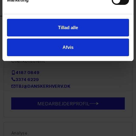
PDF
KONTAKT
Tillad alle
Handel
Afvis
Tina Buur Johnsen
Chefkonsulent
4187 0849
3374 6229
TBJ@DANSKERHVERV.DK
MEDARBEJDERPROFIL
Analyse