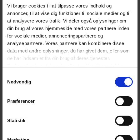
mod ulovligt videresalg. Kun på den måde kan vi
Vi bruger cookies til at tilpasse vores indhold og
sikre mere lige konkurrencevilkår, fastholde
annoncer, til at vise dig funktioner til sociale medier og til
at analysere vores trafik. Vi deler også oplysninger om
værdiskabelsen i Danmark og skabe et mere
din brug af vores hjemmeside med vores partnere inden
bæredygtigt system.
for sociale medier, annonceringspartnere og
analysepartnere. Vores partnere kan kombinere disse
data med andre oplysninger, du har givet dem, eller som
Dansk Erhverv undersøger hvert år danskernes
de har indsamlet fra din brug af deres tjenester.
grænsehandel og illegale handel gennem en
Du kan til enhver tid ændre eller trække dit samtykke
befolkningsundersøgelse. Resultaterne
tilbage ved at trykke på det runde ikon nederst i venstre
Samtykkevalg
hjørne på websitet.
Nødvendig
præsenteres i denne rapport.
Læs cookiepolitik
Præferencer
God læselyst!
Statistik
Grænsehandel og illegal
handel 2025
Marketing