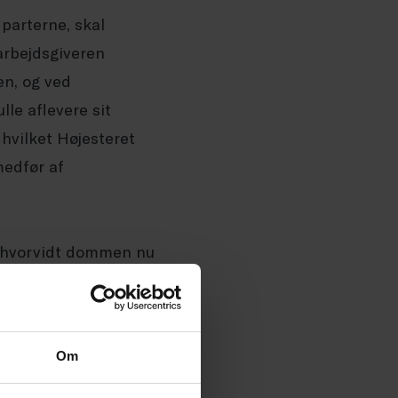
parterne, skal
arbejdsgiveren
en, og ved
le aflevere sit
 hvilket Højesteret
medfør af
 hvorvidt dommen nu
rund af eksempelvis
Om
nelseslovens § 58, så