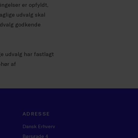
ngelser er opfyldt,
glige udvalg skal
 udvalg godkende
ge udvalg har fastlagt
phør af
ADRESSE
Dansk Erhverv
Børsgade 4