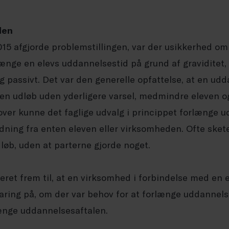
den
2015 afgjorde problemstillingen, var der usikkerhed om
ænge en elevs uddannelsestid på grund af graviditet, 
ig passivt. Det var den generelle opfattelse, at en ud
den udløb uden yderligere varsel, medmindre eleven o
ver kunne det faglige udvalg i princippet forlænge 
ning fra enten eleven eller virksomheden. Ofte skete
øb, uden at parterne gjorde noget.
ret frem til, at en virksomhed i forbindelse med en e
klaring på, om der var behov for at forlænge uddannelse
længe uddannelsesaftalen.