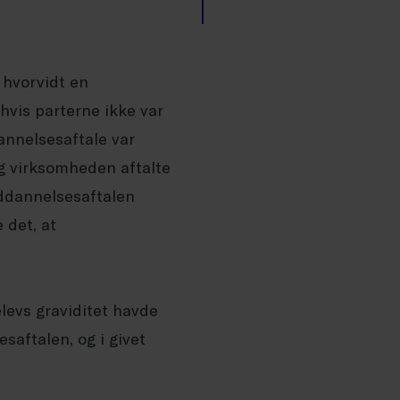
 hvorvidt en
hvis parterne ikke var
dannelsesaftale var
g virksomheden aftalte
uddannelsesaftalen
 det, at
levs graviditet havde
saftalen, og i givet