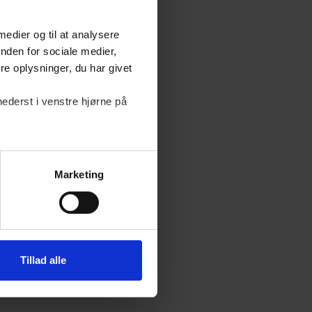
 medier og til at analysere
nden for sociale medier,
rlænget
e oplysninger, du har givet
dannelsens mål.
nederst i venstre hjørne på
cceptere en
hed for at kræve en
Marketing
lot forholder sig
Tillad alle
længe
 omfanget heraf er