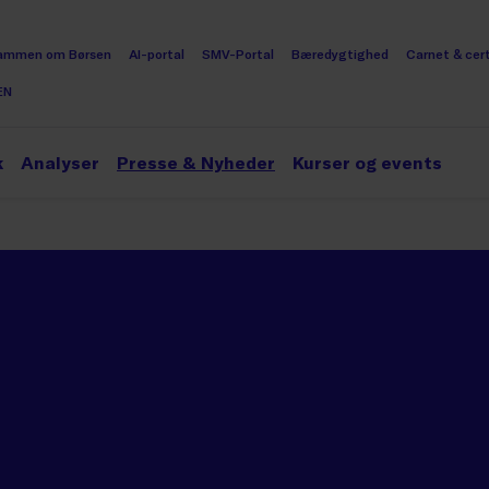
ammen om Børsen
AI-portal
SMV-Portal
Bæredygtighed
Carnet & cert
EN
k
Analyser
Presse & Nyheder
Kurser og events