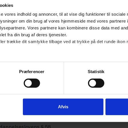
ookies
å gælder ved længerevarende sygefravær.
se vores indhold og annoncer, til at vise dig funktioner til sociale
oplysninger om din brug af vores hjemmeside med vores partnere i
ervsuddannelsesloven, at eleven har krav på at få fo
ysepartnere. Vores partnere kan kombinere disse data med andr
 omfang, det er nødvendigt, for at eleven kan nå ud
et fra din brug af deres tjenester.
ller trække dit samtykke tilbage ved at trykke på det runde ikon 
r lovændringen samtidig en pligt for eleven til at a
elsesaftalen, idet virksomheden nu har samme mulig
Præferencer
Statistik
den pligt til at søge om forlængelse?
heden ikke er enige om en forlængelse, eller eleven b
Afvis
eden af egen drift afklare, om der er behov for at for
igten gælder dog kun i det tilfælde, hvor fraværet og
dannelseslovens § 58.