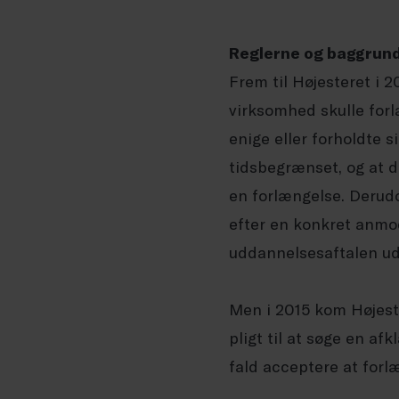
Reglerne og baggrun
Frem til Højesteret i 
virksomhed skulle forl
enige eller forholdte s
tidsbegrænset, og at 
en forlængelse. Derudo
efter en konkret anmod
uddannelsesaftalen udl
Men i 2015 kom Højeste
pligt til at søge en af
fald acceptere at for