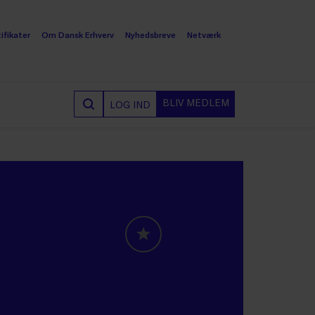
ifikater
Om Dansk Erhverv
Nyhedsbreve
Netværk
BLIV MEDLEM
LOG IND
GLOBALLABELS::FAVORITE