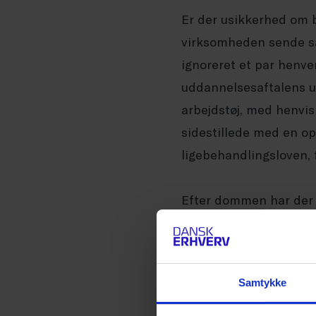
Er der usikkerhed om b
virksomheden sende sag
ignoreret et par henve
uddannelsesaftalens ud
arbejdstøj, med henvisn
sidestillede med en op
ligebehandlingsloven, 
Efter dommen har der
medførte at en virkso
længerevarende sygd
Samtykke
Lovændring
Som følge af usikkerhe