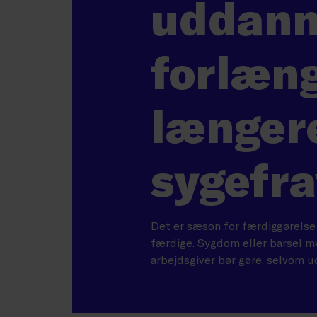
uddann
forlæn
længer
sygefr
Det er sæson for færdiggørelse 
færdige. Sygdom eller barsel m
arbejdsgiver bør gøre, selvom u