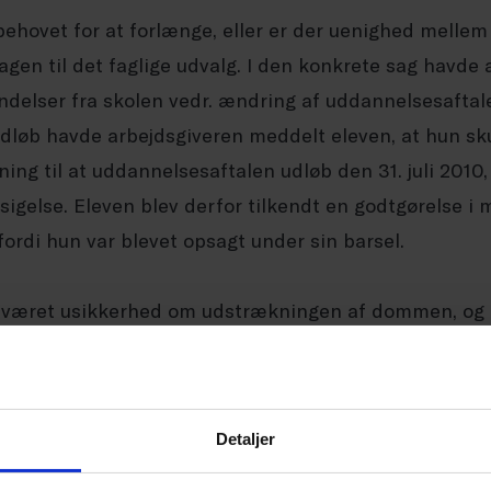
ehovet for at forlænge, eller er der uenighed mellem 
en til det faglige udvalg. I den konkrete sag havde 
ndelser fra skolen vedr. ændring af uddannelsesaftal
løb havde arbejdsgiveren meddelt eleven, at hun skul
ing til at uddannelsesaftalen udløb den 31. juli 2010,
sigelse. Eleven blev derfor tilkendt en godtgørelse i 
fordi hun var blevet opsagt under sin barsel.
 været usikkerhed om udstrækningen af dommen, og
mhed har samme pligt, når eleven er fraværende på g
om.
Detaljer
den er der vedtaget en lovændring til erhvervsuddan