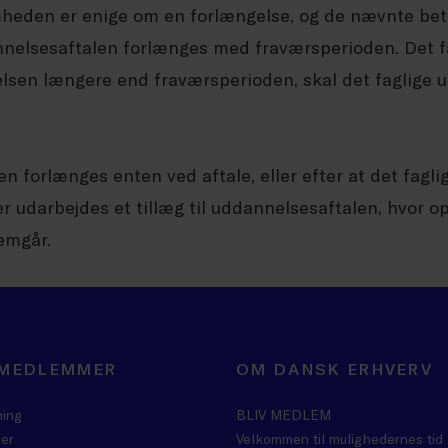
heden er enige om en forlængelse, og de nævnte beti
nnelsesaftalen forlænges med fraværsperioden. Det fa
elsen længere end fraværsperioden, skal det faglige
 forlænges enten ved aftale, eller efter at det fagli
r udarbejdes et tillæg til uddannelsesaftalen, hvor o
emgår.
 MEDLEMMER
OM DANSK ERHVERV
ning
BLIV MEDLEM
er
Velkommen til mulighedernes tid