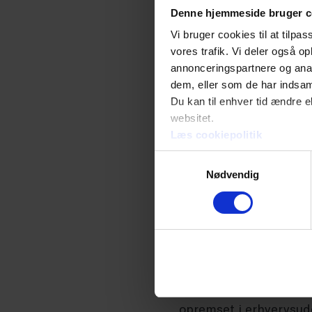
Denne hjemmeside bruger c
dommens resultat ogs
Vi bruger cookies til at tilpas
vores trafik. Vi deler også 
Det fremgår nu af erhv
annonceringspartnere og anal
uddannelsestiden i det
dem, eller som de har indsaml
Du kan til enhver tid ændre e
websitet.
Som noget nyt indebære
Læs cookiepolitik
forlængelse af uddann
Samtykkevalg
forlængelse.
Nødvendig
Hvornår har virksomhe
Hvis eleven og virksom
passivt, skal virksomh
uddannelsesaftalen. Pl
opremset i erhvervsud