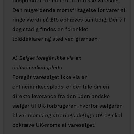
tidspunktet for importen af disse varesalg.
Den nugældende momsfritagelse for varer af
ringe værdi på £15 ophæves samtidig. Der vil
dog stadig findes en forenklet
tolddeklarering sted ved grænsen.
A)
Salget foregår ikke via en
onlinemarkedsplads
Foregår varesalget ikke via en
onlinemarkedsplads, er der tale om en
direkte leverance fra den udenlandske
sælger til UK-forbrugeren, hvorfor sælgeren
bliver momsregistreringspligtig i UK og skal
opkræve UK-moms af varesalget.