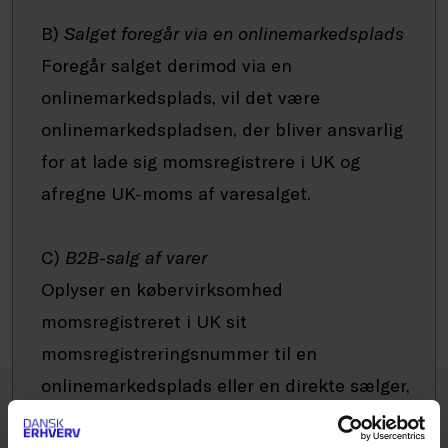
B)
Salget foregår via en onlinemarkedsplads
Foregår salget derimod via en
onlinemarkedsplads, vil det være
onlinemarkedspladsen, der bliver ansvarlig
for at lade sig momsregistrere i UK og
afregne UK-moms af varesalget.
C)
B2B-salg af varer
Oplyser en købervirksomhed
momsregistreret i UK sit
momsregistreringsnummer til en
onlinemarkedsplads eller en direkte sælger,
vil ansvaret for afregning af moms blive