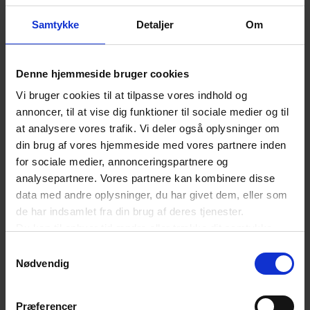
overført til den i UK-momsregistrerede køber
via proceduren for omvendt betalingspligt
Samtykke
Detaljer
Om
(reverse charge). Dermed bliver hverken
onlinemarkedspladsen eller den direkte
Denne hjemmeside bruger cookies
sælger momspligtig i disse tilfælde.
Vi bruger cookies til at tilpasse vores indhold og
annoncer, til at vise dig funktioner til sociale medier og til
at analysere vores trafik. Vi deler også oplysninger om
Varesalg til UK-forbrugere fra en
din brug af vores hjemmeside med vores partnere inden
for sociale medier, annonceringspartnere og
udenlandsk sælger, når varen befinder sig i
analysepartnere. Vores partnere kan kombinere disse
UK på salgstidspunktet
data med andre oplysninger, du har givet dem, eller som
de har indsamlet fra din brug af deres tjenester.
Du kan til enhver tid ændre eller trække dit samtykke
A)
Salget foregår via en onlinemarkedsplads
tilbage ved at trykke på det runde ikon nederst i venstre
Samtykkevalg
Onlinemarkedspladsen bliver ansvarlig for at
hjørne på websitet.
Nødvendig
lade sig momsregistrere i UK og afregne UK-
Læs cookiepolitik
moms af varesalget, og på tidspunktet for
Præferencer