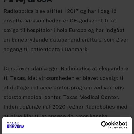
Radiobotics blev stiftet i 2017 og har i dag 16
ansatte. Virksomheden er CE-godkendt til at
sælge til hospitaler i hele Europa og har indgået
en banebrydende databehandleraftale, som giver
adgang til patientdata i Danmark.
Derudover planlægger Radiobotics at ekspandere
til Texas, idet virksomheden er blevet udvalgt til
at deltage i et accelerator-program ved verdens
største medical center, Texas Medical Center.
Inden udgangen af 2020 regner Radiobotics med
at blive klar til at ansøge de amerikanske
sundhedsmyndigheder om at få godkendt