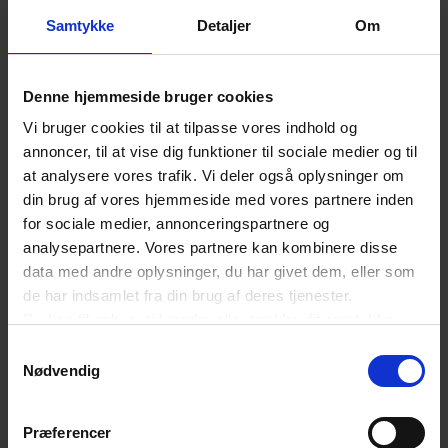
produktet.
Samtykke
Detaljer
Om
Den aldrende befolkning øger
behovet
Denne hjemmeside bruger cookies
Vi bruger cookies til at tilpasse vores indhold og
Potentialet i Radiobotics analyseprodukt
annoncer, til at vise dig funktioner til sociale medier og til
understreges af, at samtidig med den
at analysere vores trafik. Vi deler også oplysninger om
verdensomspændende mangel på radiologer
din brug af vores hjemmeside med vores partnere inden
for sociale medier, annonceringspartnere og
vokser antallet af medicinske billeder hurtigt i
analysepartnere. Vores partnere kan kombinere disse
takt med den aldrende befolkning. Det medfører
data med andre oplysninger, du har givet dem, eller som
endnu længere ventetider for patienter og øger
de har indsamlet fra din brug af deres tjenester.
Du kan til enhver tid ændre eller trække dit samtykke
fejlraten.
tilbage ved at trykke på det runde ikon nederst i venstre
Samtykkevalg
hjørne på websitet.
Nødvendig
Virksomheden er stiftet af CEO Mads Jarner
Læs cookiepolitik
Brevadt, CSO Martin Axelsen, CTO Pavel Lisouski
Præferencer