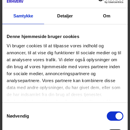
stigning i registrerede butikstyverier på lidt over 9
pct. Ud fra udviklingen fra 2021 til 2022 i
Samtykke
Detaljer
Om
månederne april, maj og juni kan vi se, at der er
sket et fald på alene 0,3 pct. i juni. Dog ses en
Denne hjemmeside bruger cookies
stigning på omkring 19 pct. i april og en stigning
Vi bruger cookies til at tilpasse vores indhold og
annoncer, til at vise dig funktioner til sociale medier og til
på næsten 10 pct. i maj. Samlet er der i første
at analysere vores trafik. Vi deler også oplysninger om
halvår af 2022 registeret 5.808 butikstyverier
din brug af vores hjemmeside med vores partnere inden
mod 5.453 i første halvår 2021 - det svarer til en
for sociale medier, annonceringspartnere og
analysepartnere. Vores partnere kan kombinere disse
samlet stigning i antallet af registeret
data med andre oplysninger, du har givet dem, eller som
butikstyverier på ca. 6,5 pct i første halvår af
de har indsamlet fra din brug af deres tjenester.
2022, sammenlignet med første halvår 2021.
Du kan til enhver tid ændre eller trække dit samtykke
tilbage ved at trykke på det runde ikon nederst i venstre
Samtykkevalg
hjørne på websitet.
Nødvendig
Top-10 over de oftest stjålne varer (andet
Læs cookiepolitik
kvartal 2022 og andet kvartal 2021)