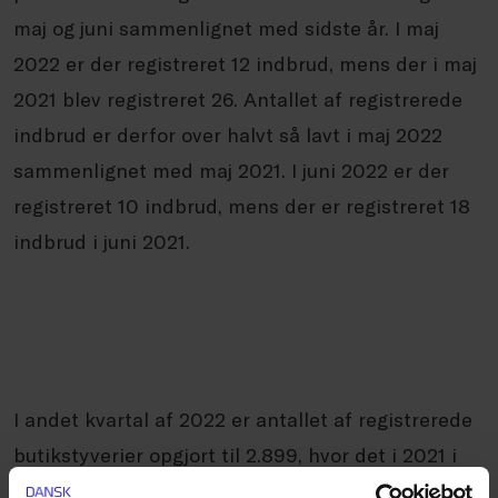
maj og juni sammenlignet med sidste år. I maj
2022 er der registreret 12 indbrud, mens der i maj
2021 blev registreret 26. Antallet af registrerede
indbrud er derfor over halvt så lavt i maj 2022
sammenlignet med maj 2021. I juni 2022 er der
registreret 10 indbrud, mens der er registreret 18
indbrud i juni 2021.
I andet kvartal af 2022 er antallet af registrerede
butikstyverier opgjort til 2.899, hvor det i 2021 i
samme periode var 2.655. Der ses altså en