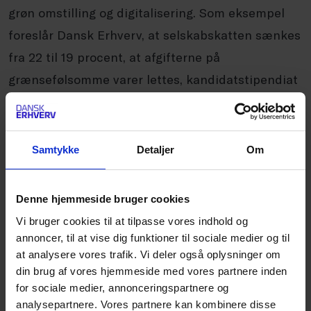
grøn omstilling og digitalisering. Som eksempel
foreslår Dansk Erhverv, at selskabskatten sænkes
fra 22 til 19 procent, at afgifterne på
grænsefølsomme varer lettes, kandidatstipendiat
omdannes til lån, og at indtægtsgrænsen for
udenlandsk arbejdskraft permanent sænkes til
375.000 kroner.
Samtykke
Detaljer
Om
”Det er klart, at der ikke er et enkelt håndtag, som
Denne hjemmeside bruger cookies
man bare kan trække i, som giver over 50.000
Vi bruger cookies til at tilpasse vores indhold og
yderligere personer i arbejde, så vores 2030-plan
annoncer, til at vise dig funktioner til sociale medier og til
at analysere vores trafik. Vi deler også oplysninger om
spreder sig over en lang række tiltag. Et
din brug af vores hjemmeside med vores partnere inden
væsentligt element i planen er, at vi sørger for, at
for sociale medier, annonceringspartnere og
færre trækker sig tilbage før, de når
analysepartnere. Vores partnere kan kombinere disse