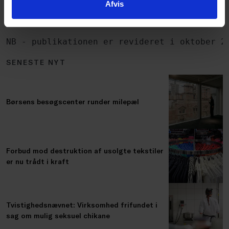
Afvis
downloade den nederst på siden ⇓
NB - publikationen er revideret i oktober 2
SENESTE NYT
Børsens besøgscenter runder milepæl
Forbud mod destruktion af usolgte tekstiler
er nu trådt i kraft
Tvistighedsnævnet: Virksomhed frifundet i
sag om mulig seksuel chikane