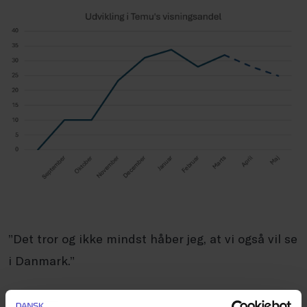
”Det tror og ikke mindst håber jeg, at vi også vil se
i Danmark.”
Carsten Rose Lundberg finder også grund til