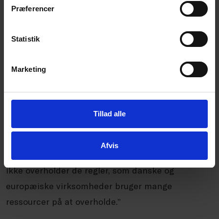
Præferencer
mener han.
Statistik
”Jeg oplever, at politikerne er ved at indse
problemet. Det skyldes i høj grad, at advarslen
Marketing
kommer fra både private virksomheder,
organisationer som Dansk Erhverv og eksempelvis
Forbrugerrådet Tænk. Det er godt, for det burde
Tillad alle
ikke være muligt, at Temu bare kan sende –
undskyld mit franske – billigt, sundhedsfarligt
Afvis
skrammel ind til europæiske forbrugere, fordi de
ikke overholder de regler, som danske og
europæiske virksomheder bruger mange
ressourcer på at overholde.”