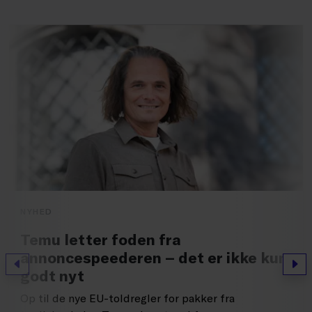
NYHED
Temu letter foden fra
annoncespeederen – det er ikke kun
Forrige
Næs
godt nyt
Op til de nye EU-toldregler for pakker fra