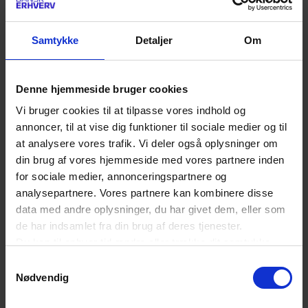
optimisme i Abraham Lincolns udsagn om, at man
kan narre nogle mennesker hele tiden, alle
Samtykke
Detaljer
Om
mennesker lidt af tiden, men ikke alle mennesker
hele tiden.
Denne hjemmeside bruger cookies
Vi bruger cookies til at tilpasse vores indhold og
annoncer, til at vise dig funktioner til sociale medier og til
”Temu får virkelig mange dårlige
at analysere vores trafik. Vi deler også oplysninger om
brugeranmeldelser, og samtidig viser flere
din brug af vores hjemmeside med vores partnere inden
undersøgelser, der bliver omtalt i mange medier,
for sociale medier, annonceringspartnere og
analysepartnere. Vores partnere kan kombinere disse
at store dele af deres produkter er farlige. På et
data med andre oplysninger, du har givet dem, eller som
tidspunkt tror jeg, at den kombination vil få en
de har indsamlet fra din brug af deres tjenester.
stor del af forbrugerne til at tænke, at de lave
Du kan til enhver tid ændre eller trække dit samtykke
tilbage ved at trykke på det runde ikon nederst i venstre
priser faktisk er for gode til at være sande.”
Samtykkevalg
hjørne på websitet.
Nødvendig
Læs cookiepolitik
Der kan også komme hjælp fra politisk hold,