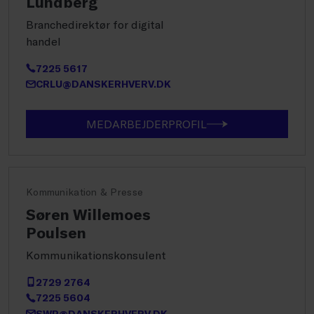
Lundberg
Branchedirektør for digital
handel
7225 5617
CRLU@DANSKERHVERV.DK
MEDARBEJDERPROFIL
Kommunikation & Presse
Søren Willemoes
Poulsen
Kommunikationskonsulent
2729 2764
7225 5604
SWP@DANSKERHVERV.DK