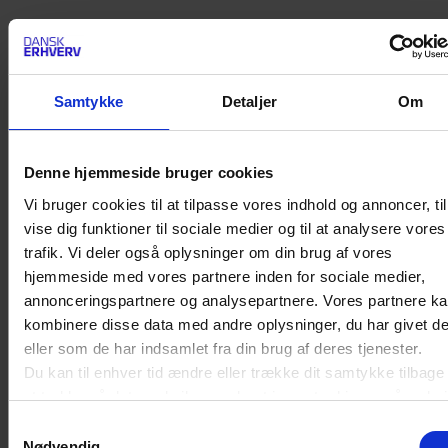
Se mere om de
nye regler for produktsikkerhed
på Sikkerhedsstyrelsens hjemmeside.
Samtykke
Detaljer
Om
SENESTE NYT OM DETAILHANDEL
Denne hjemmeside bruger cookies
Forbud mod destruktion af usolgte tekstiler
er nu trådt i kraft
Vi bruger cookies til at tilpasse vores indhold og annoncer, til
vise dig funktioner til sociale medier og til at analysere vores
trafik. Vi deler også oplysninger om din brug af vores
hjemmeside med vores partnere inden for sociale medier,
Ny bekymrende rekord: Flere butikstyverier
annonceringspartnere og analysepartnere. Vores partnere k
end nogensinde før på et halvt år
kombinere disse data med andre oplysninger, du har givet d
eller som de har indsamlet fra din brug af deres tjenester.
Du kan til enhver tid ændre eller trække dit samtykke tilbage
De nye AI-krav er trådt i kraft: Det skal du
at trykke på det runde ikon nederst i venstre hjørne på websit
have styr på
Læs cookiepolitik
Samtykkevalg
Nødvendig