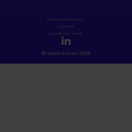
PERSONDATAPOLITIK
COOKIES
VILKÅR FOR BRUG
© Dansk Erhverv 2026