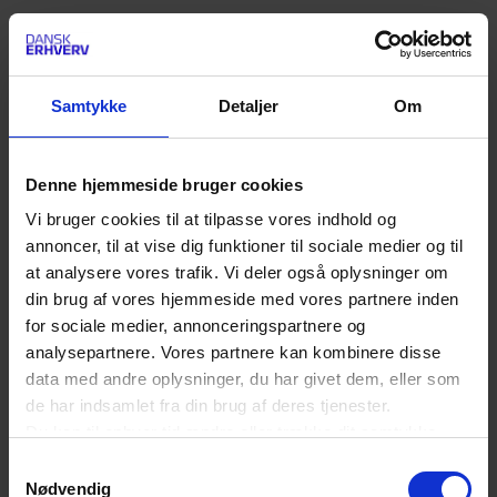
Behov for afklaring ved tvivl
Ifølge Dansk Erhverv er det afgørende, at
takstenheden får kompetence og ressourcer til
Samtykke
Detaljer
Om
ikke kun at give vejledende udtalelser om
taksternes korrekthed, men også mulighed for at
Denne hjemmeside bruger cookies
realitetsbehandle de sager, der kommer ind, og
Vi bruger cookies til at tilpasse vores indhold og
træffe afgørelser.
annoncer, til at vise dig funktioner til sociale medier og til
at analysere vores trafik. Vi deler også oplysninger om
din brug af vores hjemmeside med vores partnere inden
”Som ældreplejeleverandør er du her for at give
for sociale medier, annonceringspartnere og
omsorg og pleje, ikke for at være skyggerevisor for
analysepartnere. Vores partnere kan kombinere disse
kommunen. Det er en stor byrde for disse ildsjæle
data med andre oplysninger, du har givet dem, eller som
de har indsamlet fra din brug af deres tjenester.
at skulle eftergå kommunens økonomiske
Du kan til enhver tid ændre eller trække dit samtykke
beregninger ved tvivl. Derfor vil vi arbejde for, at
tilbage ved at trykke på det runde ikon nederst i venstre
Samtykkevalg
enheden ikke kun skal vejlede, men også gå ind i
hjørne på websitet.
Nødvendig