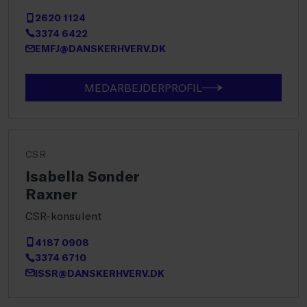
2620 1124
3374 6422
EMFJ@DANSKERHVERV.DK
MEDARBEJDERPROFIL
CSR
Isabella Sønder
Raxner
CSR-konsulent
4187 0908
3374 6710
ISSR@DANSKERHVERV.DK