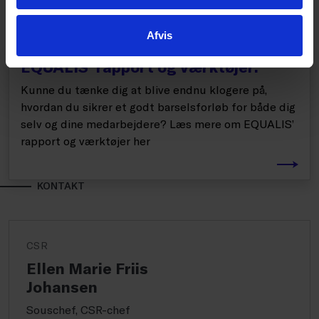
Afvis
LÆS MERE
EQUALIS’ rapport og værktøjer:
Kunne du tænke dig at blive endnu klogere på,
hvordan du sikrer et godt barselsforløb for både dig
selv og dine medarbejdere? Læs mere om EQUALIS’
rapport og værktøjer her
KONTAKT
CSR
Ellen Marie Friis
Johansen
Souschef, CSR-chef