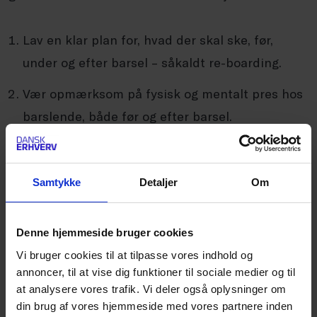
Lav en klar plan for, hvad der skal ske, før,
under og efter barsel – såkaldt re-boarding.
Vær opmærksom på fysisk og mentalt pres hos
barslende, både før og efter barsel.
Sørg i så vidt mulig grad for fleksibilitet før og
efter barsel.
Samtykke
Detaljer
Om
Husk karriereudvikling – også i forbindelse med
barsel.
Denne hjemmeside bruger cookies
SENESTE NYT OM CSR
Vi bruger cookies til at tilpasse vores indhold og
annoncer, til at vise dig funktioner til sociale medier og til
at analysere vores trafik. Vi deler også oplysninger om
Ny frivillig EU-standard skal gøre ESG-
din brug af vores hjemmeside med vores partnere inden
rapportering lettere for virksomheder