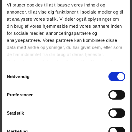
anden måde påbegynde en reel
Vi bruger cookies til at tilpasse vores indhold og
reklamationsbehandling. Forbrugerklagenævnet
annoncer, til at vise dig funktioner til sociale medier og til
at analysere vores trafik. Vi deler også oplysninger om
har i en række sager lagt til grund, at en
din brug af vores hjemmeside med vores partnere inden
erhvervsdrivende, der påbegynder en reel
for sociale medier, annonceringspartnere og
behandling af forbrugerens reklamation, dermed
analysepartnere. Vores partnere kan kombinere disse
data med andre oplysninger, du har givet dem, eller som
også har accepteret, at forbrugeren klagede for
de har indsamlet fra din brug af deres tjenester.
sent. Hvis først du har påbegyndt en reel
Du kan til enhver tid ændre eller trække dit samtykke
reklamationsbehandling, kan du altså ikke senere
tilbage ved at trykke på det runde ikon nederst i venstre
Samtykkevalg
hjørne på websitet.
Nødvendig
i forløbet afvise kundens krav med det argument,
Læs cookiepolitik
at der er reklameret for sent.
Præferencer
Hvis du er medlem af Dansk Erhverv og har
Statistik
spørgsmål til købelovens regler om salg til
forbrugere, er du altid velkommen til at kontakte
Marketing