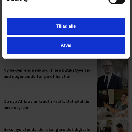
vores erhvervsjurister.
NYT OM DETAIL
Tillad alle
Forbud mod destruktion af usolgte tekstiler
er nu trådt i kraft
Afvis
Ny bekymrende rekord: Flere butikstyverier
end nogensinde før på et halvt år
De nye AI-krav er trådt i kraft: Det skal du
have styr på
Seks nye standarder skal gøre det digitale