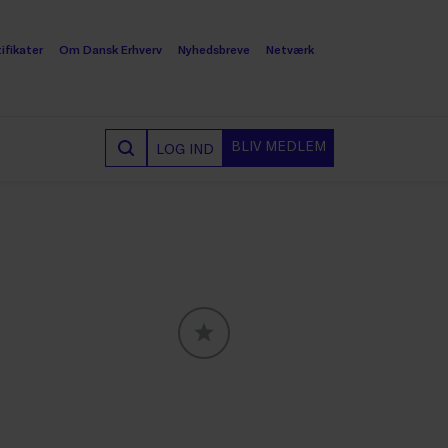
ifikater
Om Dansk Erhverv
Nyhedsbreve
Netværk
BLIV MEDLEM
LOG IND
GLOBALLABELS::FAVORITE