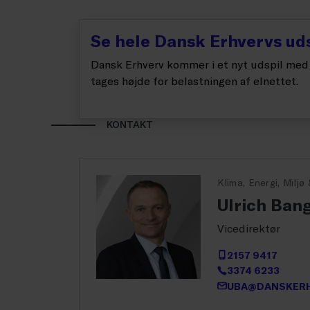
Se hele Dansk Erhvervs uds
Dansk Erhverv kommer i et nyt udspil med e
tages højde for belastningen af elnettet.
KONTAKT
Klima, Energi, Miljø
Ulrich Ban
Vicedirektør
2157 9417
3374 6233
UBA@DANSKERH