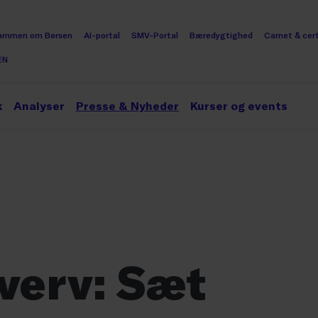
ammen om Børsen
AI-portal
SMV-Portal
Bæredygtighed
Carnet & cert
EN
k
Analyser
Presse & Nyheder
Kurser og events
verv: Sæt