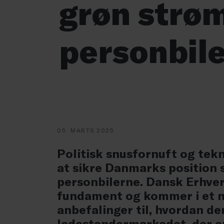
grøn strøm
personbil
05. MARTS 2025
Politisk snusfornuft og tek
at sikre Danmarks position 
personbilerne. Dansk Erhve
fundament og kommer i et n
anbefalinger til, hvordan de
ladestandermarkedet, der er