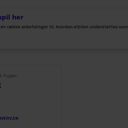
pil her
n række anbefalinger til, hvordan elbilen understøttes som 
 & Byggeri
g
VERV.DK