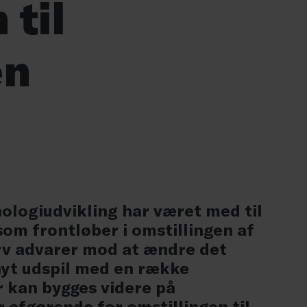
 til
en
nologiudvikling har været med til
som frontløber i omstillingen af
rv advarer mod at ændre det
yt udspil med en række
r kan bygges videre på
 afgørende for omstillingen til