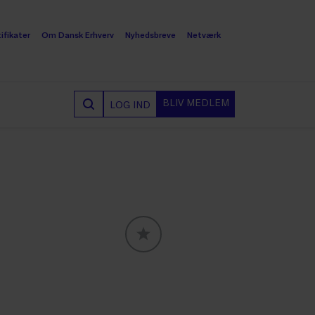
ifikater
Om Dansk Erhverv
Nyhedsbreve
Netværk
BLIV MEDLEM
LOG IND
GLOBALLABELS::FAVORITE