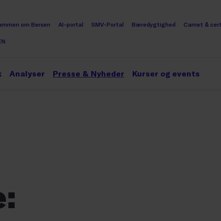
ammen om Børsen
AI-portal
SMV-Portal
Bæredygtighed
Carnet & cert
EN
k
Analyser
Presse & Nyheder
Kurser og events
: