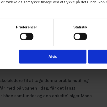
ller trække dit samtykke tilbage ved at trykke på det runde ikon 
 seneste tre år fået et gennemsnit på 8,0, mens
Præferencer
Statistik
n skole, hvor drengene er mest foran. Her fik
å 6,1.
Afvis
 viser store lokale forskelle, og dermed bør
 skoler, hvor drengene er langt mere med.
 skoleledere til at tage denne problemstilling
får med på vognen i dag, får det langt
for både samfundet og den enkelte” siger Mads