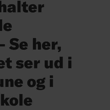
halter
le
 Se her,
t ser ud i
ne og i
skole