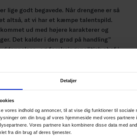
 er lige godt begavede. Når drengene er så
t altså, at vi har et kæmpe talentspild.
 kommet ud med højere karakterer og
er. Det kalder i den grad på handling”
uddannelses- og forskningspolitisk chef i
Detaljer
ookies
f landet og på tværs af skolerne. Værst ser det
se vores indhold og annoncer, til at vise dig funktioner til sociale
e i gennemsnit får mere 1,2 til 1,3 karakterpoint
oplysninger om din brug af vores hjemmeside med vores partnere i
tæt på pigerne i Glostrup og på Bornholm,
ysepartnere. Vores partnere kan kombinere disse data med andr
et fra din brug af deres tjenester.