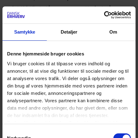
er det tid til at stå sammen, sætte fart på
udviklingen og sikre, at Europa leverer på sit
potentiale til gavn for europæerne, europæiske
Samtykke
Detaljer
Om
virksomheder som LEO Pharma og det
europæiske samfund."
Denne hjemmeside bruger cookies
Vi bruger cookies til at tilpasse vores indhold og
Også inden for tech og IT er der behov for, at
annoncer, til at vise dig funktioner til sociale medier og til
Europa kommer op i et helt andet gear, lyder det
at analysere vores trafik. Vi deler også oplysninger om
din brug af vores hjemmeside med vores partnere inden
fra IT- og teknologivirksomheden KMD.
for sociale medier, annonceringspartnere og
analysepartnere. Vores partnere kan kombinere disse
”Vi står i en tid, hvor Europas største udfordringer
data med andre oplysninger, du har givet dem, eller som
de har indsamlet fra din brug af deres tjenester.
også kan blive vores største styrker. Hvis vi tør
Du kan til enhver tid ændre eller trække dit samtykke
investere klogt og handle med mod, kan vi udvikle
tilbage ved at trykke på det runde ikon nederst i venstre
Samtykkevalg
løsninger, der både styrker vores
hjørne på websitet.