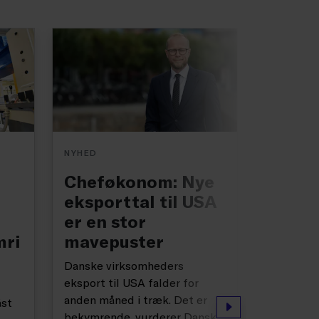
NYHED
NYHED
Cheføkonom: Nye
Komme
eksporttal til USA
tal fr
er en stor
Frank
mri
mavepuster
bekym
europ
Danske virksomheders
reces
eksport til USA falder for
anden måned i træk. Det er
åst
Erhvervst
Næste
bekymrende, vurderer Dansk