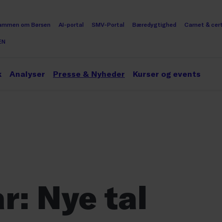
ammen om Børsen
AI-portal
SMV-Portal
Bæredygtighed
Carnet & cert
EN
k
Analyser
Presse & Nyheder
Kurser og events
: Nye tal