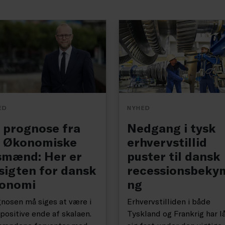
ED
NYHED
 prognose fra
Nedgang i tysk
 Økonomiske
erhvervstillid
smænd: Her er
puster til dansk
sigten for dansk
recessionsbeky
onomi
ng
nosen må siges at være i
Erhvervstilliden i både
positive ende af skalaen.
Tyskland og Frankrig har l