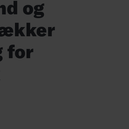
nd og
vækker
 for
k