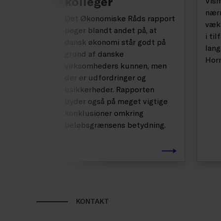
kolleger
Vis
nærm
Det Økonomiske Råds rapport
væks
peger blandt andet på, at
i ti
dansk økonomi står godt på
lang
grund af danske
Hor
virksomheders kunnen, men
der er udfordringer og
usikkerheder. Rapporten
byder også på meget vigtige
konklusioner omkring
beløbsgrænsens betydning.
KONTAKT