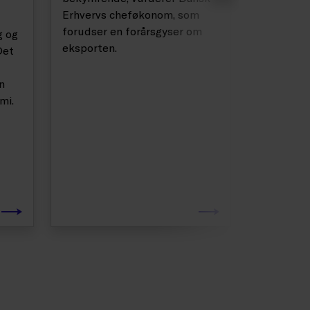
magisk gr
Erhvervs cheføkonom, som
vigtigste
forudser en forårsgyser om
g og
økonomier
eksporten.
Det
Europa ud
risikoen 
n
stiger, s
mi.
Tore Stra
kommenta