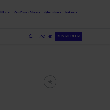
ifikater
Om Dansk Erhverv
Nyhedsbreve
Netværk
BLIV MEDLEM
LOG IND
GLOBALLABELS::FAVORITE