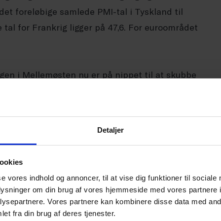
det foreløbige samlede PMI-tal i Tyskland til
e tal for Frankrig ligger på 47,6. For euroområdet
rigen i Mellemøsten nu er på nippet til at skubbe
cession. Status er desværre, at stigningen i
 en styrke, der kan sende den europæiske
Detaljer
det nuværende lave niveau eller ligefrem
ookies
måneder, så er der desværre en stor risiko for,
se vores indhold og annoncer, til at vise dig funktioner til sociale
ion. Meget afhænger her helt naturligt af
oplysninger om din brug af vores hjemmeside med vores partnere i
lem Iran og USA. Hvis Hormuzstrædet forbliver
ysepartnere. Vores partnere kan kombinere disse data med andr
et fra din brug af deres tjenester.
trækker ud, så vil det desværre trække i retning