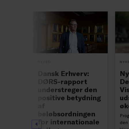
NYHED
NYH
Dansk Erhverv:
Ny
DØRS-rapport
De
understreger den
Vi
positive betydning
ud
af
øk
beløbsordningen
Prog
for internationale
den 
Forrige