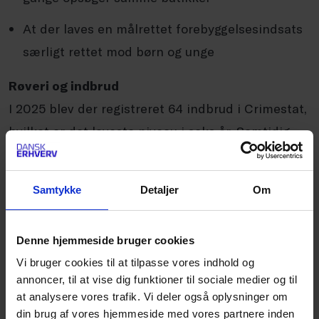
At der laves en målrettet forebyggelsesindsats
særligt rettet mod børn og unge
Røveri og indbrud
I 2025 blev der registreret 64 indbrud i Crimestat,
hvilket er det laveste niveau i seks år. Samtidig
blev der registreret 60 røverier, svarende til en
stigning på 15 pct. sammenlignet med 2024. Mens
Samtykke
Detaljer
Om
indbruddene dermed fortsætter på et lavt niveau,
peger udviklingen i røverier på en stigning.
Denne hjemmeside bruger cookies
Vi bruger cookies til at tilpasse vores indhold og
Læs den fulde rapport her.
annoncer, til at vise dig funktioner til sociale medier og til
at analysere vores trafik. Vi deler også oplysninger om
din brug af vores hjemmeside med vores partnere inden