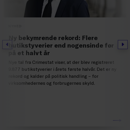
NYHED
Ny bekymrende rekord: Flere
butikstyverier end nogensinde før
Forrige
Næs
på et halvt år
Nye tal fra Crimestat viser, at der blev registreret
9.877 butikstyverier i årets første halvår. Det er ny
rekord og kalder på politisk handling – for
virksomhedernes og forbrugernes skyld.