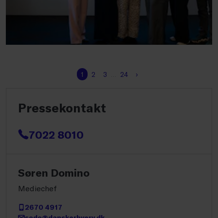
1
2
3
…
24
›
Pressekontakt
7022 8010
Søren Domino
Mediechef
2670 4917
sodo@danskerhverv.dk