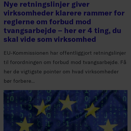
Nye retningslinjer giver
virksomheder klarere rammer for
reglerne om forbud mod
tvangsarbejde – her er 4 ting, du
skal vide som virksomhed
EU-Kommissionen har offentliggjort retningslinjer
til forordningen om forbud mod tvangsarbejde. Få
her de vigtigste pointer om hvad virksomheder
bør forbere...