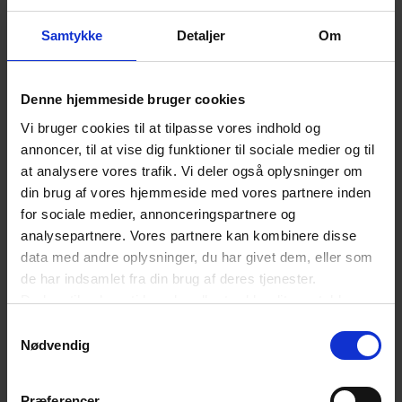
Samtykke
Detaljer
Om
Denne hjemmeside bruger cookies
Vi bruger cookies til at tilpasse vores indhold og
annoncer, til at vise dig funktioner til sociale medier og til
at analysere vores trafik. Vi deler også oplysninger om
din brug af vores hjemmeside med vores partnere inden
for sociale medier, annonceringspartnere og
analysepartnere. Vores partnere kan kombinere disse
data med andre oplysninger, du har givet dem, eller som
de har indsamlet fra din brug af deres tjenester.
Du kan til enhver tid ændre eller trække dit samtykke
tilbage ved at trykke på det runde ikon nederst i venstre
Samtykkevalg
hjørne på websitet.
Nødvendig
Læs cookiepolitik
Præferencer