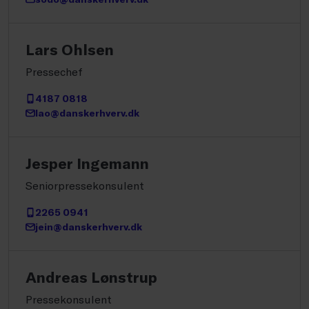
Lars Ohlsen
Pressechef
4187 0818
lao@danskerhverv.dk
Jesper Ingemann
Seniorpressekonsulent
2265 0941
jein@danskerhverv.dk
Andreas Lønstrup
Pressekonsulent