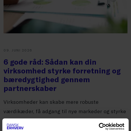
09. JUNI 2026
6 gode råd: Sådan kan din
virksomhed styrke forretning og
bæredygtighed gennem
partnerskaber
Virksomheder kan skabe mere robuste
værdikæder, få adgang til nye markeder og styrke
arbejdet med ansvarlighed gennem partnerskaber
med civilsamfundsorganis...