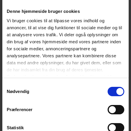
Denne hjemmeside bruger cookies
Vi bruger cookies til at tilpasse vores indhold og
annoncer, til at vise dig funktioner til sociale medier og til
at analysere vores trafik. Vi deler også oplysninger om
din brug af vores hjemmeside med vores partnere inden
for sociale medier, annonceringspartnere og
analysepartnere. Vores partnere kan kombinere disse
data med andre oplysninger, du har givet dem, eller som
de har indsamlet fra din brug af deres tjenester.
Du kan til enhver tid ændre eller trække dit samtykke
tilbage ved at trykke på det runde ikon nederst i venstre
Samtykkevalg
hjørne på websitet.
Nødvendig
Læs cookiepolitik
24. SEPTEMBER 2025
Præferencer
Claus skifter jakkesættet ud med
uniformen på særlig mærkedag:
Statistik