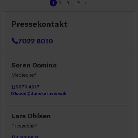
1
2
3
…
5
›
Pressekontakt
7022 8010
Søren Domino
Mediechef
2670 4917
sodo@danskerhverv.dk
Lars Ohlsen
Pressechef
4187 0818