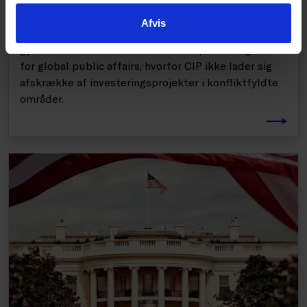
Taiwan, som er epicenter for stormagtsrivaliseringen
Afvis
mellem Kina og USA? Nej vel. Det har CIP netop
gjort. Her fortæller Lars Gert Lose, partner og chef
for global public affairs, hvorfor CIP ikke lader sig
afskrække af investeringsprojekter i konfliktfyldte
områder.