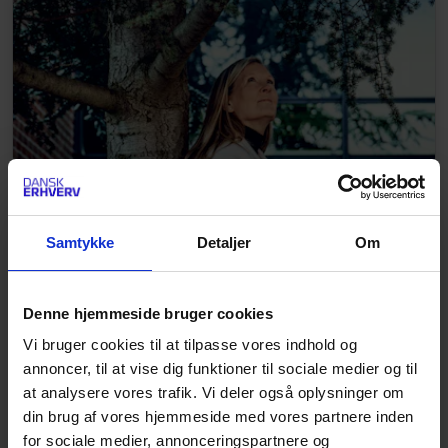
Samtykke
Detaljer
Om
Kathrine Forsberg, Atea: ”Vi skal
opdage hullerne, før hackerne gør
Denne hjemmeside bruger cookies
det”
Vi bruger cookies til at tilpasse vores indhold og
Danske virksomheder kan ikke undgå cyberangreb,
annoncer, til at vise dig funktioner til sociale medier og til
men de kan forberede sig ved at opruste på
at analysere vores trafik. Vi deler også oplysninger om
sikkerheden. Mød Kathrine Forsberg, som er topchef
din brug af vores hjemmeside med vores partnere inden
i it-giganten Atea, hvor den geopolitiske sikkerhed
for sociale medier, annonceringspartnere og