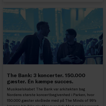
The Bank: 3 koncerter. 150.000
gæster. Én kæmpe succes.
Musikselskabet The Bank var arkitekten bag
Nordens største koncertbegivenhed i Parken, hvor
150.000 gæster skrålede med på The Minds of 99's
kæmpe hit 'Alle skuffer over tid'. Mød makkerparret