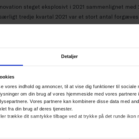
novation steget eksplosivt i 2021 sammenlignet med
rligt tredje kvartal 2021 var et stort antal forgæves 
mensætning i branchen har særligt udviklet sig if
inder, der udgør et lille flertal af de beskæftigede i
Detaljer
 derover de seneste ti år sket en stigning i andelen 
nsk. I 2011 var ca. hver tredje (32pct.) af de ansatte
ookies
ommer. I 2021 er det steget til ca. hver anden (48pct.
se vores indhold og annoncer, til at vise dig funktioner til sociale
oplysninger om din brug af vores hjemmeside med vores partnere i
and, så er de østeuropæiske lande Rumænien og Pole
ysepartnere. Vores partnere kan kombinere disse data med andr
 efter Danmark.
et fra din brug af deres tjenester.
ller trække dit samtykke tilbage ved at trykke på det runde ikon 
ansatte i rengørings-og vinduespoleringsbranchen ha