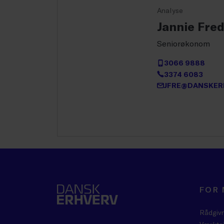
Analyse
Jannie Fre
Seniorøkonom
3066 9888
3374 6083
JFRE@DANSKER
FOR
Rådgiv