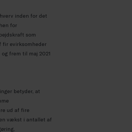
hverv inden for det
chen for
bejdskraft som
f fir evirksomheder
2 og frem til maj 2021
nger betyder, at
omme
re ud af fire
n vækst i antallet af
gøring,