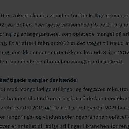
t er vokset eksplosivt inden for forskellige serviceer
021 var det ca. hver sjette virksomhed (15 pct.) i bran
øring og anlægsgartnere, som oplevede mangel på ar
 Et år efter i februar 2022 er det steget til tre ud a
ning, der ikke er set i statistikkens levetid. Siden 201
af virksomhederne i branchen manglet arbejdskraft.
eskæftigede mangler der hænder
et med mange ledige stillinger og forgæves rekrutteri
r hænder til at udføre arbejdet, så de kan imødek
ørste kvartal 2015 og frem til andet kvartal 2021 har t
r rengørings- og vinduespoleringsbranchen oplevet e
ver er antallet af ledige stillinger i branchen for ren