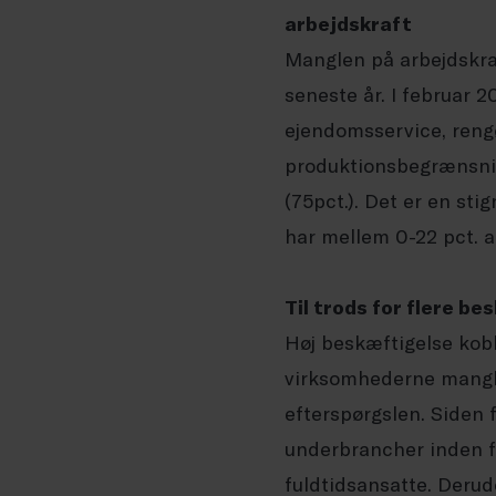
arbejdskraft
Manglen på arbejdskraf
seneste år. I februar 2
ejendomsservice, reng
produktionsbegrænsning.
(75pct.). Det er en stig
har mellem 0-22 pct. 
Til trods for flere b
Høj beskæftigelse kobl
virksomhederne mangle
efterspørgslen. Siden f
underbrancher inden fo
fuldtidsansatte. Derudo