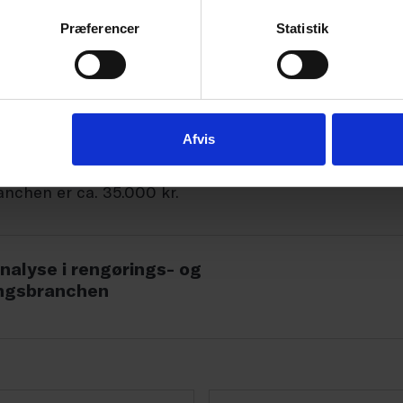
elsesniveau. Stort set lige så mange (31 pct.) har en 
Præferencer
Statistik
uldførte uddannelsesniveau. Lidt flere end hver tiend
som højest fuldførte uddannelsesniveau. Ganske få af
poleringsbranchen har en formel rengøringsuddannels
Afvis
øgelsen, at den gennemsnitlige månedsløn for fuldtids
nchen er ca. 35.000 kr.
nalyse i rengørings- og
ingsbranchen