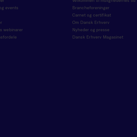
er
Velkommen til mulighedernes tid
og events
Brancheforeninger
Carnet og certifikat
r
Om Dansk Erhverv
s webinarer
Nyheder og presse
sfordele
Dansk Erhverv Magasinet