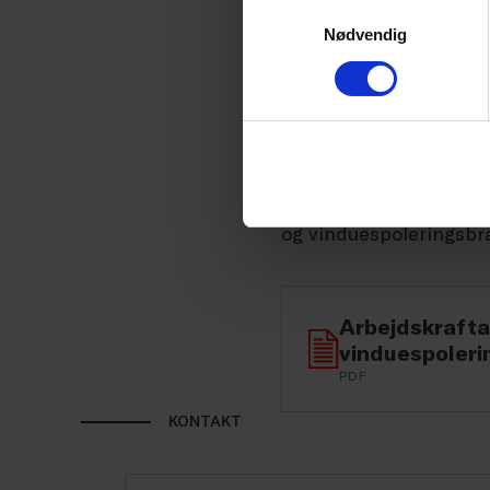
Samtykkevalg
højest fuldførte uddann
Nødvendig
uddannelsesom højest f
gymnasial uddannelse 
rengørings- og vindues
Til sidst viser unders
og vinduespoleringsbra
Arbejdskrafta
vinduespoler
PDF
KONTAKT