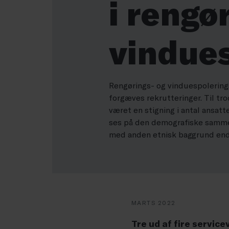
i rengø
vindue
Rengørings- og vinduespolering
forgæves rekrutteringer. Til tro
været en stigning i antal ansat
ses på den demografiske samme
med anden etnisk baggrund end 
MARTS 2022
Tre ud af fire servi