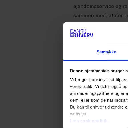
ejendomsservice og re
sammen med, at der i sæ
Den demografiske sam
seneste ti år
Mens det uændret er kv
Samtykke
og vinduespolering, er
etnisk herkomst end da
Denne hjemmeside bruger c
indvandrer eller efterk
Vi bruger cookies til at tilpas
vores trafik. Vi deler også 
ansattes oprindelsesl
annonceringspartnere og anal
oprindelseslande næst
dem, eller som de har indsaml
Du kan til enhver tid ændre e
websitet.
Uddannelse
Læs cookiepolitik
Hver tredje (32 pct.) 