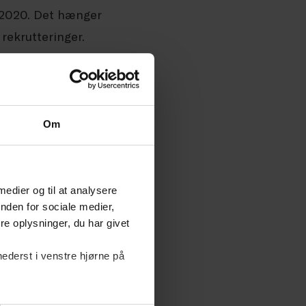
 2020. Det hænger
rekrutteringer.
t. herkomst over de
 branchen for rengøring
Om
af ansatte med anden
 i rengøringsbranchen
). Undersøger vi de
 medier og til at analysere
nden for sociale medier,
n de primære
e oplysninger, du har givet
nederst i venstre hjørne på
r grundskolen som