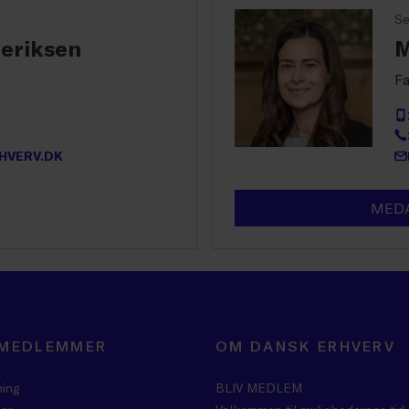
Se
deriksen
M
Fa
HVERV.DK
MEDA
 MEDLEMMER
OM DANSK ERHVERV
ning
BLIV MEDLEM