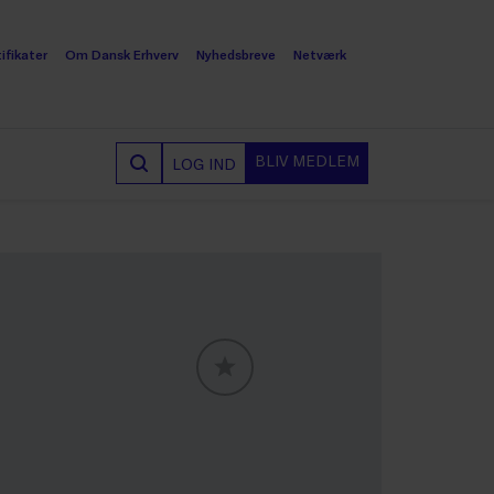
ifikater
Om Dansk Erhverv
Nyhedsbreve
Netværk
BLIV MEDLEM
LOG IND
GLOBALLABELS::FAVORITE