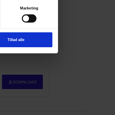
erhvervsfaglig
Marketing
e (12 pct.) har en
 de ansatte i
ei (2 pct.).
Tillad alle
ansatte i rengørings-
DOWNLOAD