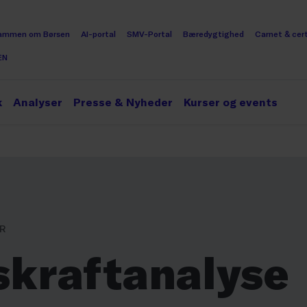
ammen om Børsen
AI-portal
SMV-Portal
Bæredygtighed
Carnet & cert
EN
k
Analyser
Presse & Nyheder
Kurser og events
ER
skraftanalyse