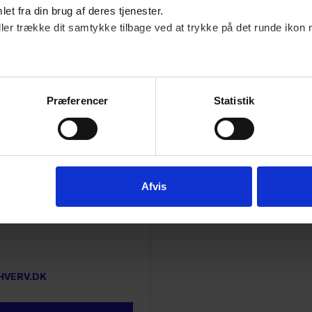
res hotline for hjælp.
et fra din brug af deres tjenester.
ller trække dit samtykke tilbage ved at trykke på det runde ikon 
Præferencer
Statistik
Afvis
elsen
VERV.DK