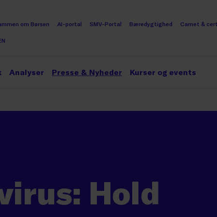
ammen om Børsen
AI-portal
SMV-Portal
Bæredygtighed
Carnet & cert
EN
k
Analyser
Presse & Nyheder
Kurser og events
irus: Hold