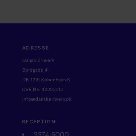
ADRESSE
Dansk Erhverv
Børsgade 4
DK-1215 København K
CVR NR. 43232010
info@danskerhverv.dk
RECEPTION
3374 6000