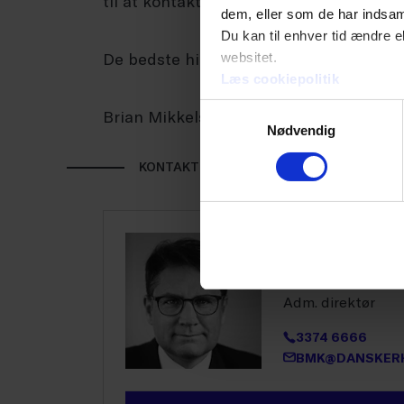
til at kontakte os i Dansk Erhverv via vo
dem, eller som de har indsaml
Du kan til enhver tid ændre e
De bedste hilsener
websitet.
Læs cookiepolitik
Samtykkevalg
Brian Mikkelsen
Nødvendig
KONTAKT
Direktion
Brian Mikk
Adm. direktør
3374 6666
BMK@DANSKERH