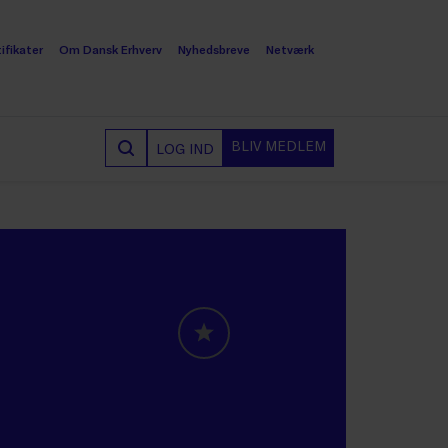
ifikater
Om Dansk Erhverv
Nyhedsbreve
Netværk
BLIV MEDLEM
LOG IND
GLOBALLABELS::FAVORITE