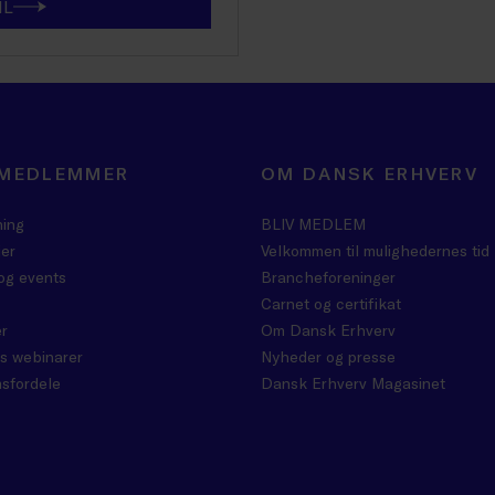
IL
 MEDLEMMER
OM DANSK ERHVERV
ning
BLIV MEDLEM
er
Velkommen til mulighedernes tid
og events
Brancheforeninger
Carnet og certifikat
r
Om Dansk Erhverv
s webinarer
Nyheder og presse
sfordele
Dansk Erhverv Magasinet