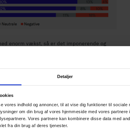
med enorm vækst, så er det imponerende og
nge butikker formår at vokse sammenlignet
agt flere corona-restriktioner, der fik
ger Niels Ralund, e-handelsdirektør i Dansk
Detaljer
ookies
e kunder er blevet vant til at handle online, og
se vores indhold og annoncer, til at vise dig funktioner til sociale
au og har lagt yderligere på under krisen.”
oplysninger om din brug af vores hjemmeside med vores partnere i
ysepartnere. Vores partnere kan kombinere disse data med andr
 nødvendigvis
et fra din brug af deres tjenester.