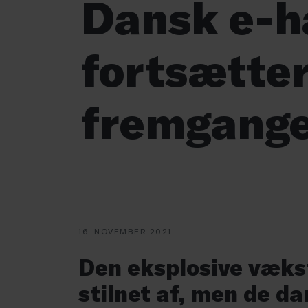
Dansk e-h
fortsætte
fremgang
16. NOVEMBER 2021
Den eksplosive væks
stilnet af, men de d