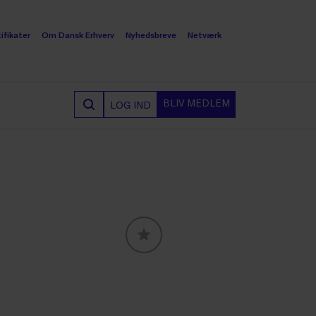
ifikater
Om Dansk Erhverv
Nyhedsbreve
Netværk
BLIV MEDLEM
LOG IND
GLOBALLABELS::FAVORITE