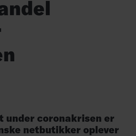
andel
r
en
t under coronakrisen er
anske netbutikker oplever