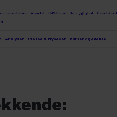
ammen om Børsen
AI-portal
SMV-Portal
Bæredygtighed
Carnet & cert
EN
k
Analyser
Presse & Nyheder
Kurser og events
kkende: