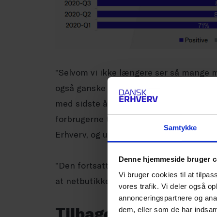
”Selvom vi ikke længere ser så mange 
også ganske opsigtvækkende, at så ma
med sidste år, hvor samfundet var underl
forbrugerne til at kigge mod nettet,” si
Samtykke
Erhverv, og uddyber:
Denne hjemmeside bruger c
”Den fortsatte fremgang skyldes, at fler
Vi bruger cookies til at tilpas
at netbutikkerne leverer på et højt nive
vores trafik. Vi deler også 
annonceringspartnere og anal
Tilbagegang er ikke
dem, eller som de har indsaml