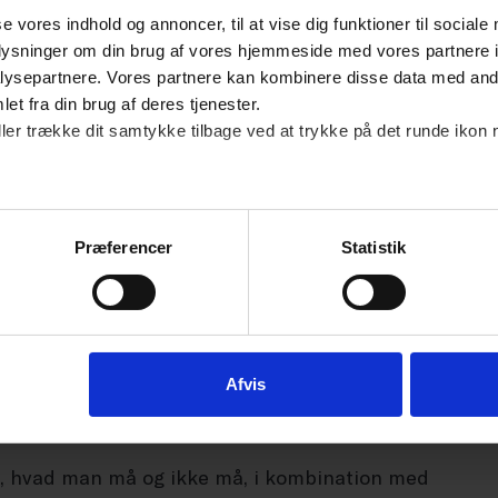
se vores indhold og annoncer, til at vise dig funktioner til sociale
oplysninger om din brug af vores hjemmeside med vores partnere i
ysepartnere. Vores partnere kan kombinere disse data med andr
et fra din brug af deres tjenester.
ller trække dit samtykke tilbage ved at trykke på det runde ikon 
rne hovedsageligt deler logins, fordi de mener,
dyre. 75 procent ville være villige til at
lev umuligt at dele logins med personer uden
Præferencer
Statistik
ocent, som er villige til at betale mere for et
 med personer udenfor husstanden.
ducenter og rettighedshavernes interesser
Afvis
 handling.
 om, hvad man må og ikke må, i kombination med