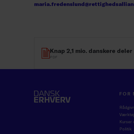
maria.fredenslund@rettighedsallia
Knap 2,1 mio. danskere deler 
PDF
FOR
Rådgiv
Værktøj
Kurser 
Politik