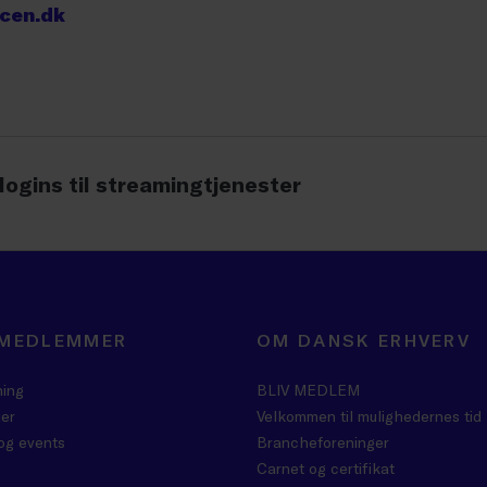
ncen.dk
logins til streamingtjenester
 MEDLEMMER
OM DANSK ERHVERV
ning
BLIV MEDLEM
er
Velkommen til mulighedernes tid
og events
Brancheforeninger
Carnet og certifikat