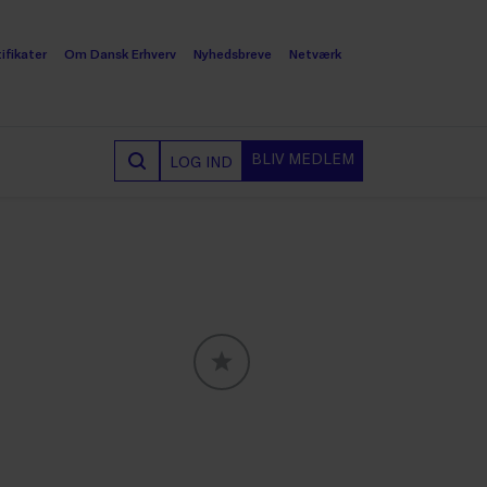
ifikater
Om Dansk Erhverv
Nyhedsbreve
Netværk
BLIV MEDLEM
LOG IND
GLOBALLABELS::FAVORITE