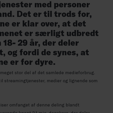
tjenester med personer
d. Det er til trods for,
ne er klar over, at det
omenet er særligt udbredt
 18- 29 år, der deler
et, og fordi de synes, at
e er for dyre.
 meget stor del af det samlede medieforbrug.
til streamingtjenester, medier og lignende som
iser omfanget af denne deling blandt
varende knapt 2,1 mio. danskere, der deler