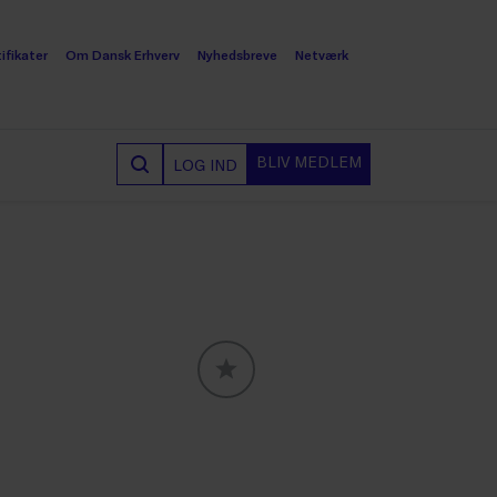
ifikater
Om Dansk Erhverv
Nyhedsbreve
Netværk
BLIV MEDLEM
LOG IND
GLOBALLABELS::FAVORITE