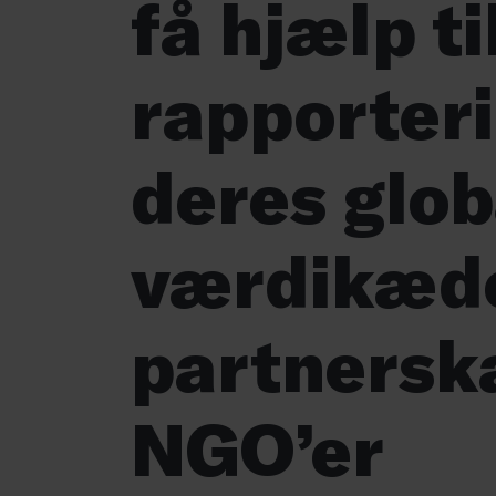
få hjælp ti
rapporter
deres glob
værdikæd
partnersk
NGO’er