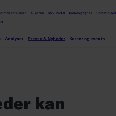
ammen om Børsen
AI-portal
SMV-Portal
Bæredygtighed
Carnet & cert
EN
k
Analyser
Presse & Nyheder
Kurser og events
der kan