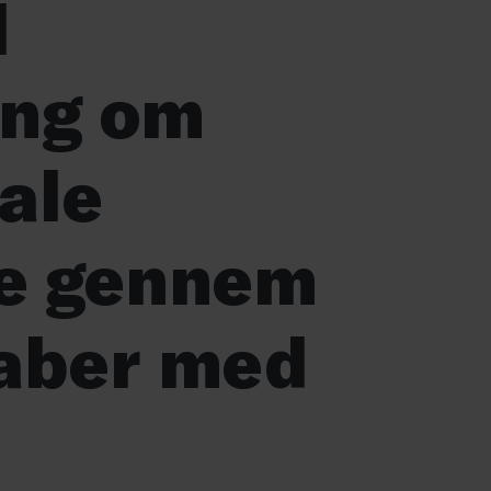
l
ing om
ale
e gennem
aber med