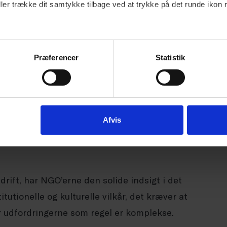
 og kompetencer bliver en barriere for deres
ller trække dit samtykke tilbage ved at trykke på det runde ikon 
på mange områder blevet en ressourcekrævende
Præferencer
Statistik
re den bæredygtige omstilling af forretningen.
yde barriererne i Berørte Samfund
Afvis
 står overfor en enorm opgave, men de
rift, har NGO’erne den solide indsigt i det
tutionelle og kulturelle vilkår, det kræver at
or udfordringerne som regel er komplekse.