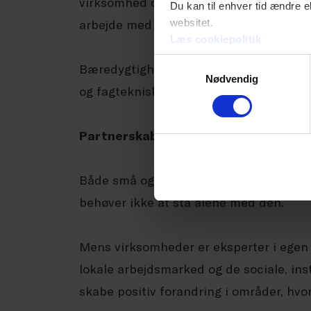
virksomhed oplever, at manglende viden
Du kan til enhver tid ændre e
websitet.
arbejde med bæredygtighed.
Læs cookiepolitik
Samtykkevalg
Bæredygtighedsdagsordenen er altså 
Nødvendig
og fagteknisk disciplin, som kan udford
Partnerskaber med NGO’er kan nedbr
Både små og store danske virksomheder
behøver ikke at stå alene med den.
Mens virksomheder er eksperter i egen d
lokale arbejdsmarked og de sociale, insti
skabe positiv forandring i områder, hv