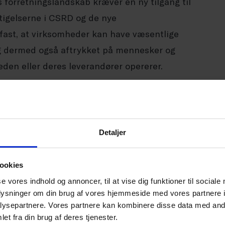
forretningslandskab kræver en ny tilgang til
tigelserne i CSRD og de nye
fast, at virksomheder kan have væsentlige
g dermed også aftrykket på mennesker og
den eller deres leverandører opererer.
mheder kan det være en svær opgave at få
ærdikæde, og hvad man som dansk virksomhed på
 løse problemer og påvirke lokalsamfundene
Detaljer
ookies
2023
viser, at 69 procent af Dansk Erhvervs
se vores indhold og annoncer, til at vise dig funktioner til sociale
oplysninger om din brug af vores hjemmeside med vores partnere i
r i arbejdet med CSR og bæredygtighed. Mangel
ysepartnere. Vores partnere kan kombinere disse data med andr
f 37 procent af virksomhederne, og hver fjerde
et fra din brug af deres tjenester.