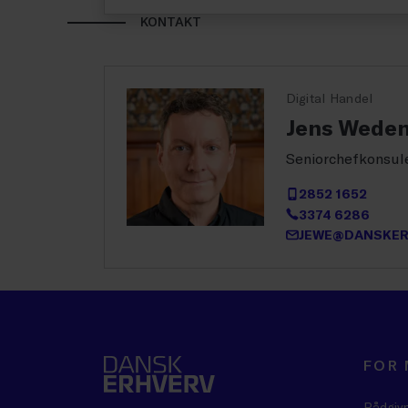
KONTAKT
Digital Handel
Jens Wede
Seniorchefkonsul
2852 1652
3374 6286
JEWE@DANSKER
FOR
Rådgiv