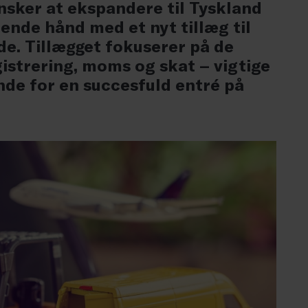
sker at ekspandere til Tyskland
pende hånd med et nyt tillæg til
e. Tillægget fokuserer på de
strering, moms og skat – vigtige
de for en succesfuld entré på