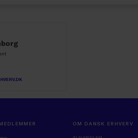
nborg
ent
HVERV.DK
 MEDLEMMER
OM DANSK ERHVERV
ning
BLIV MEDLEM