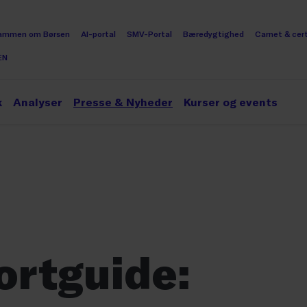
ammen om Børsen
AI-portal
SMV-Portal
Bæredygtighed
Carnet & cert
EN
k
Analyser
Presse & Nyheder
Kurser og events
ortguide: