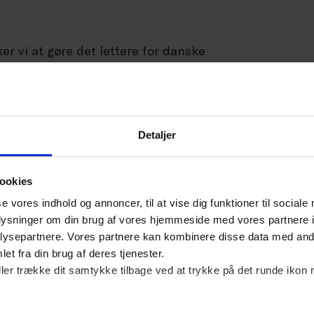
er vi at gøre det lettere for danske
ative krav, der er forbundet med at sælge i
der bliver overvældede af de mange regler, og
nødvendige omkostninger,” udtaler Jens
Detaljer
rhverv.
ookies
 her.
se vores indhold og annoncer, til at vise dig funktioner til sociale
oplysninger om din brug af vores hjemmeside med vores partnere i
ysepartnere. Vores partnere kan kombinere disse data med andr
et fra din brug af deres tjenester.
ller trække dit samtykke tilbage ved at trykke på det runde ikon 
l tyske forbrugere skal opkræve den tyske moms