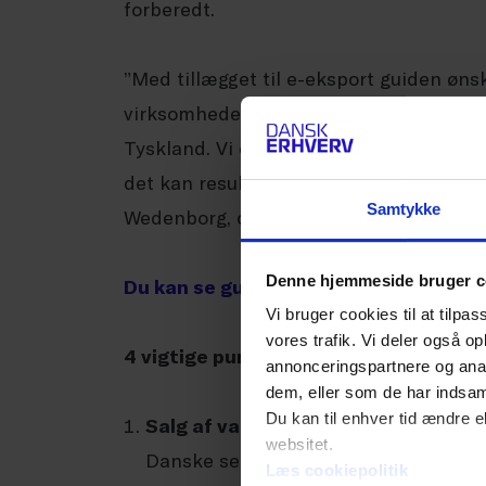
forberedt.
”Med tillægget til e-eksport guiden ønsk
virksomheder at navigere i de administr
Tyskland. Vi oplever ofte, at virksomhe
det kan resultere i forsinkelser eller u
Samtykke
Wedenborg, chefkonsulent hos Dansk E
Denne hjemmeside bruger c
Du kan se guiden om det tyske marked
Vi bruger cookies til at tilpas
vores trafik. Vi deler også 
4 vigtige punkter i det nye tillæg:
annonceringspartnere og anal
dem, eller som de har indsaml
Du kan til enhver tid ændre e
Salg af varer B2C:
websitet.
Danske selskaber med online salg ti
Læs cookiepolitik