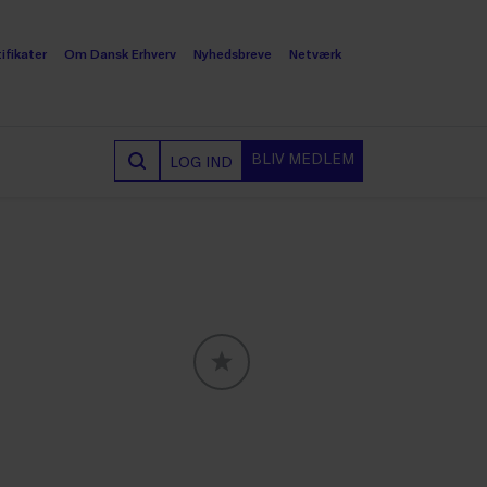
ifikater
Om Dansk Erhverv
Nyhedsbreve
Netværk
BLIV MEDLEM
LOG IND
GLOBALLABELS::FAVORITE