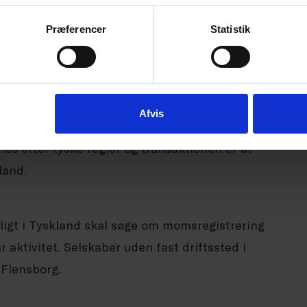
g enten Moms One Stop Shop (MOSS) hos dansk
ng.
Præferencer
Statistik
irksomheder, hvor de solgte varer befinder sig i
lge varerne under regler for Zero rated goods,
Afvis
der. Varer, der sælges fra tysk lager til tyske
es efter tyske regler og transaktionen er at
land.
ligt i Tyskland skal søge om momsregistrering
 aktivitet. Selskaber uden fast driftssted i
 Flensborg.