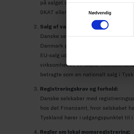
på salget og bør derfor tilmelde si
Samtykkevalg
SKAT eller få en tysk momsregistreri
Nødvendig
Salg af varer B2B:
Danske selskaber med salg til tyske v
Danmark på salgstidspunktet, skal sæ
EU-salg uden moms til tyske virksomhe
virksomheder, vil skulle momsbehandl
betragte som en nationalt salg i Tysk
Registreringskrav og forhold:
Danske selskaber med registreringsp
hos det Finanzamt, hvor selskabet har
Tyskland hører i udgangspunktet til i
Regler om lokal momsregistrering: