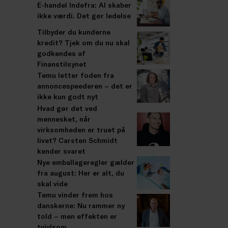
E-handel Indefra: AI skaber
ikke værdi. Det gør ledelse
Tilbyder du kunderne
kredit? Tjek om du nu skal
godkendes af
Finanstilsynet
Temu letter foden fra
annoncespeederen – det er
ikke kun godt nyt
Hvad gør det ved
mennesket, når
virksomheden er truet på
livet? Carsten Schmidt
kender svaret
Nye emballageregler gælder
fra august: Her er alt, du
skal vide
Temu vinder frem hos
danskerne: Nu rammer ny
told – men effekten er
tvivlsom