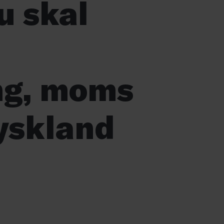
u skal
ing, moms
Tyskland