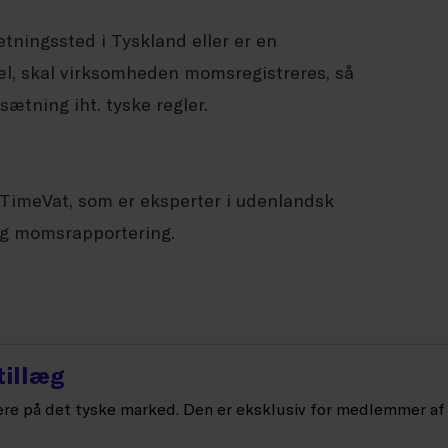
etningssted i Tyskland eller er en
, skal virksomheden momsregistreres, så
ætning iht. tyske regler.
 TimeVat, som er eksperter i udenlandsk
g momsrapportering.
tillæg
ere på det tyske marked. Den er eksklusiv for medlemmer af