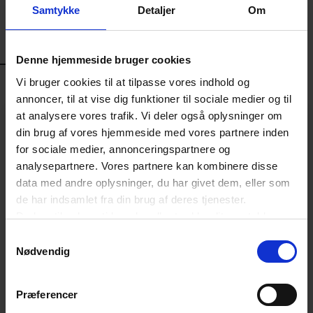
opmærksom på
Samtykke
Detaljer
Om
LÆS MERE
Denne hjemmeside bruger cookies
LÆS OGSÅ
Vi bruger cookies til at tilpasse vores indhold og
annoncer, til at vise dig funktioner til sociale medier og til
at analysere vores trafik. Vi deler også oplysninger om
din brug af vores hjemmeside med vores partnere inden
for sociale medier, annonceringspartnere og
analysepartnere. Vores partnere kan kombinere disse
data med andre oplysninger, du har givet dem, eller som
de har indsamlet fra din brug af deres tjenester.
Du kan til enhver tid ændre eller trække dit samtykke
tilbage ved at trykke på det runde ikon nederst i venstre
Samtykkevalg
hjørne på websitet.
Nødvendig
Læs cookiepolitik
NYHED
Præferencer