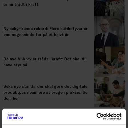
er nu trådt i kraft
Ny bekymrende rekord: Flere butikstyverier
end nogensinde før på et halvt år
De nye AI-krav er trådt i kraft: Det skal du
have styr på
Seks nye standarder skal gøre det digitale
produktpas nemmere at bruge i praksis: Se
dem her
Overvejer du at bruge mobilen som
betalingsterminal? Her er, hvad du skal være