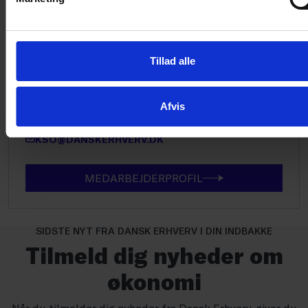
Analyse
Kristian Skriver
Tillad alle
Fagchef for makroøkonomi
Afvis
2819 8154
3374 6033
KSO@DANSKERHVERV.DK
MEDARBEJDERPROFIL
SIDSTE NYT FRA DANSK ERHVERV I DIN INDBAKKE
Tilmeld dig nyheder om
økonomi
Når du tilmelder dig nyheder fra Dansk Erhverv, giver du