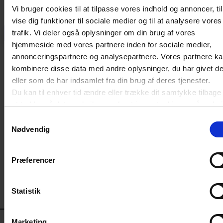
NYHED
Vi bruger cookies til at tilpasse vores indhold og annoncer, til
vise dig funktioner til sociale medier og til at analysere vores
Nye tal: Rekordmange
trafik. Vi deler også oplysninger om din brug af vores
Forrige
Næs
folkepensionister fortsætter i
hjemmeside med vores partnere inden for sociale medier,
jobbet
annonceringspartnere og analysepartnere. Vores partnere k
kombinere disse data med andre oplysninger, du har givet d
Knap hver tredje mand fortsætter med at arbejde,
eller som de har indsamlet fra din brug af deres tjenester.
selv om han krydser folkepensionsalderen, viser en
Du kan til enhver tid ændre eller trække dit samtykke tilbage
ny analyse fra Dansk Erhverv. For kvinderne er
at trykke på det runde ikon nederst i venstre hjørne på websit
andelen knap hver femte. ”En meget markant
Læs cookiepolitik
udvikling,” mener Dansk Erhverv-topchef Brian
Samtykkevalg
Mikkelsen.
Nødvendig
Præferencer
Statistik
KONTAKT
Marketing