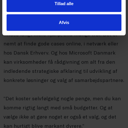
Tillad alle
på data?
Afvis
Her peger Mette Louise Kaagaard på, at der i dag
findes langt mere hjælp, end mange tror. Det er
nemt at finde gode cases online, i netværk eller
hos Dansk Erhverv. Og hos Microsoft Danmark
kan virksomheder få rådgivning om alt fra den
indledende strategiske afklaring til udvikling af
konkrete løsninger og valg af samarbejdspartnere.
”Det koster selvfølgelig nogle penge, men du kan
komme rigtig langt med små budgetter. Og at
vælge
ikke
at gøre noget er også et valg, og det
kan hurtigt blive markant dyrere.”