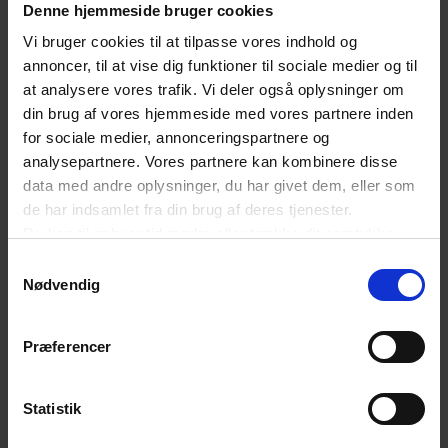
Denne hjemmeside bruger cookies
Ny byggeprognose: Offentlige investeringer
Vi bruger cookies til at tilpasse vores indhold og
bliver vækstmotor for byggeriet i 2026
annoncer, til at vise dig funktioner til sociale medier og til
at analysere vores trafik. Vi deler også oplysninger om
din brug af vores hjemmeside med vores partnere inden
for sociale medier, annonceringspartnere og
LÆS MERE
analysepartnere. Vores partnere kan kombinere disse
data med andre oplysninger, du har givet dem, eller som
KRÆVER MEDLEMSKAB
de har indsamlet fra din brug af deres tjenester.
Du skal være logget ind for at få
Du kan til enhver tid ændre eller trække dit samtykke
adgang til artiklen
tilbage ved at trykke på det runde ikon nederst i venstre
Samtykkevalg
hjørne på websitet.
Nødvendig
Læs cookiepolitik
Det er kun medlemmer af Dansk Erhverv, der har
adgang til vores artikler og værktøjer.
Præferencer
Statistik
LOG IND