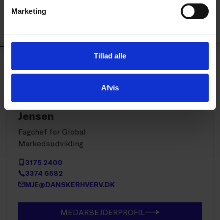
Marketing
Det er kun medlemmer af Dansk Erhverv, der har
adgang til vores artikler og værktøjer.
KONTAKT
Tillad alle
International
Afvis
Michael Bremerskov
Jensen
Fagchef for Global
Markedsudvikling
3175 2400
3374 6582
MJE@DANSKERHVERV.DK
MEDARBEJDERPROFIL