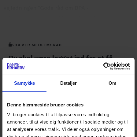
vejledningen "Gode råd om BPA -
arbejdsgiveransvar og forpligtelser".
KRÆVER MEDLEMSKAB
Du skal være logget ind for at få
adgang til artiklen
Det er kun medlemmer af Dansk Erhverv, der har
Samtykke
Detaljer
Om
adgang til vores artikler og værktøjer.
Denne hjemmeside bruger cookies
Vi bruger cookies til at tilpasse vores indhold og
LOG IND
annoncer, til at vise dig funktioner til sociale medier og til
at analysere vores trafik. Vi deler også oplysninger om
Det er kun medlemmer af Dansk Erhverv, der har
din brug af vores hjemmeside med vores partnere inden