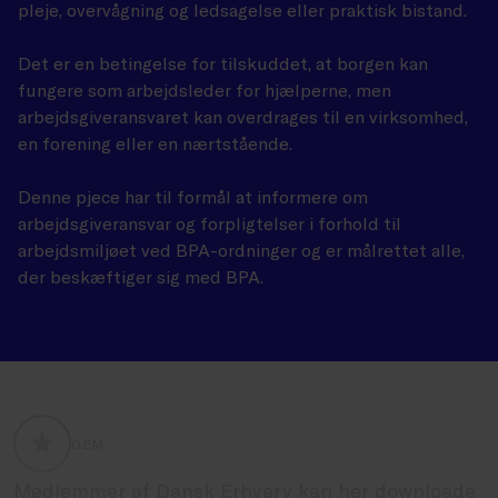
pleje, overvågning og ledsagelse eller praktisk bistand.
Det er en betingelse for tilskuddet, at borgen kan
fungere som arbejdsleder for hjælperne, men
arbejdsgiveransvaret kan overdrages til en virksomhed,
en forening eller en nærtstående.
Denne pjece har til formål at informere om
arbejdsgiveransvar og forpligtelser i forhold til
arbejdsmiljøet ved BPA-ordninger og er målrettet alle,
der beskæftiger sig med BPA.
GEM
GLOBALLABELS::FAVORITE
Medlemmer af Dansk Erhverv kan her downloade