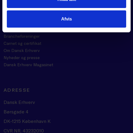
OM DANSK ERHVERV
Afvis
BLIV MEDLEM
Velkommen til mulighedernes tid
Brancheforeninger
Carnet og certifikat
Om Dansk Erhverv
Nyheder og presse
Dansk Erhverv Magasinet
ADRESSE
Dansk Erhverv
Børsgade 4
DK-1215 København K
CVR NR. 43232010