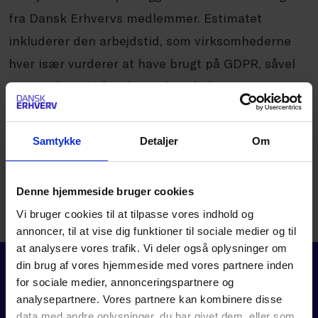
fra Dansk Erhvervs medlemmer. Estimatet
inkluderer den arbejdstid, som virksomhederne
hver især vurderer at have brugt på GDPR, såvel
som andre udgifter herunder til eksterne
rådgivere og på it-området.
Samtykke
Detaljer
Om
GDPR har kostet danske
virksomheder ca. 8 mia. kr.
Denne hjemmeside bruger cookies
(analysenotat, maj 2018)
Vi bruger cookies til at tilpasse vores indhold og
PDF
annoncer, til at vise dig funktioner til sociale medier og til
at analysere vores trafik. Vi deler også oplysninger om
din brug af vores hjemmeside med vores partnere inden
for sociale medier, annonceringspartnere og
analysepartnere. Vores partnere kan kombinere disse
data med andre oplysninger, du har givet dem, eller som