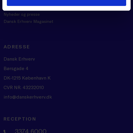
Om Dansk Erhverv
Nyheder og presse
Dansk Erhverv Magasinet
ADRESSE
Dansk Erhverv
Børsgade 4
DK-1215 København K
CVR NR. 43232010
info@danskerhverv.dk
RECEPTION
3374 6000