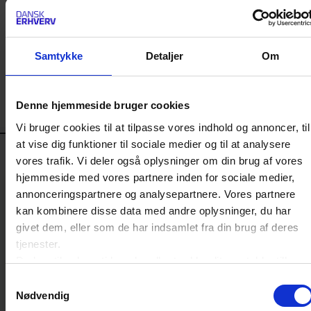
Tina Nør Langager
Ergoterapeutforeningen
Torben Hollmann
Næstved Kommune
Samtykke
Detaljer
Om
Ulla Tørnæs
Det Sociale
Investeringsfond
Denne hjemmeside bruger cookies
Vi bruger cookies til at tilpasse vores indhold og annoncer, til
LÆS OGSÅ
at vise dig funktioner til sociale medier og til at analysere
vores trafik. Vi deler også oplysninger om din brug af vores
hjemmeside med vores partnere inden for sociale medier,
annonceringspartnere og analysepartnere. Vores partnere
kan kombinere disse data med andre oplysninger, du har
givet dem, eller som de har indsamlet fra din brug af deres
tjenester.
Du kan til enhver tid ændre eller trække dit samtykke tilbage
ved at trykke på det runde ikon nederst i venstre hjørne på
Samtykkevalg
websitet.
Nødvendig
Læs cookiepolitik