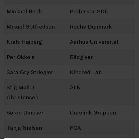
Mickael Bech
Professor, SDU
Mikael Gotfredsen
Roche Danmark
Niels Højberg
Aarhus Universitet
Per Okkels
Rådgiver
Sara Gry Striegler
Kindred Lab
Stig Møller
ALK
Christensen
Søren Dinesen
Carelink Gruppen
Tanja Nielsen
FOA