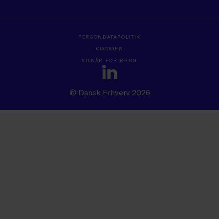
PERSONDATAPOLITIK
COOKIES
VILKÅR FOR BRUG
© Dansk Erhverv 2026