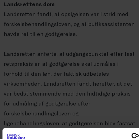
Landsrettens dom
Landsretten fandt, at opsigelsen var i strid med
forskelsbehandlingsloven, og at butiksassistenten
havde ret til en godtgørelse.
Landsretten anførte, at udgangspunktet efter fast
retspraksis er, at godtgørelse skal udmåles i
forhold til den løn, der faktisk udbetales
virksomheden. Landsretten fandt herefter, at det
var bedst stemmende med den hidtidige praksis
for udmåling af godtgørelse efter
forskelsbehandlingsloven og
ligebehandlingsloven, at godtgørelsen blev fastsat
med udgangspunkt i virksomhedens faktiske