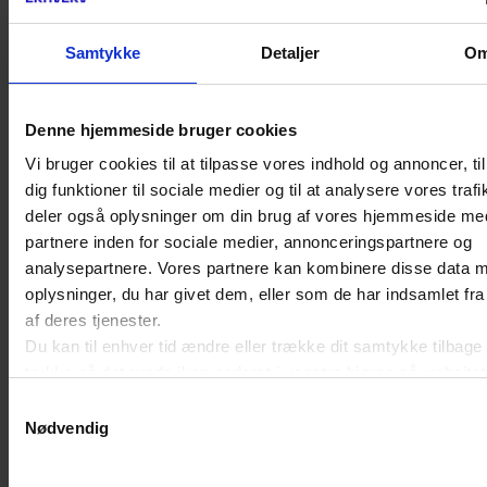
lønudgift i ansættelsesforholdet, således at der
ved udmåling ikke skulle medregnes
Samtykke
Detaljer
O
fleksløntilskud fra kommunen.
Denne hjemmeside bruger cookies
Landsretten fandt dog, at godtgørelsen i det
Vi bruger cookies til at tilpasse vores indhold og annoncer, til
konkrete tilfælde skulle fastsættes
dig funktioner til sociale medier og til at analysere vores trafi
deler også oplysninger om din brug af vores hjemmeside me
skønsmæssigt, da butiksassistentens løn uden
partnere inden for sociale medier, annonceringspartnere og
fleksløntilskuddet var så lav, at godtgørelsen ikke
analysepartnere. Vores partnere kan kombinere disse data 
ville leve op til det EU-retlige effektivitetsprincip.
oplysninger, du har givet dem, eller som de har indsamlet fra
af deres tjenester.
Godtgørelsen blev på den på den baggrund
Du kan til enhver tid ændre eller trække dit samtykke tilbage
fastsat til 30.000 kr.
trykke på det runde ikon nederst i venstre hjørne på websitet
Læs cookiepolitik
Samtykkevalg
Nødvendig
Byretten var kommet til samme resultat.