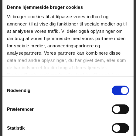
Denne hjemmeside bruger cookies
Vi bruger cookies til at tilpasse vores indhold og
Universal Music
annoncer, til at vise dig funktioner til sociale medier og til
at analysere vores trafik. Vi deler også oplysninger om
din brug af vores hjemmeside med vores partnere inden
Kreativitet &
for sociale medier, annonceringspartnere og
analysepartnere. Vores partnere kan kombinere disse
Kommunikation
data med andre oplysninger, du har givet dem, eller som
de har indsamlet fra din brug af deres tjenester.
Du kan til enhver tid ændre eller trække dit samtykke
Producentforeningen
tilbage ved at trykke på det runde ikon nederst i venstre
Samtykkevalg
hjørne på websitet.
Nødvendig
Læs cookiepolitik
Danske Forlag
Præferencer
Statistik
Rosan Bosch Studio