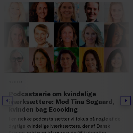
NYHED
Podcastserie om kvindelige
iværksættere: Mød Tina Søgaard,
Forrige
Næs
kvinden bag Ecooking
I en række podcasts sætter vi fokus på nogle af de
dygtige kvindelige iværksættere, der af Dansk
Erhverv er blevet kåret som de 25 kvindelige