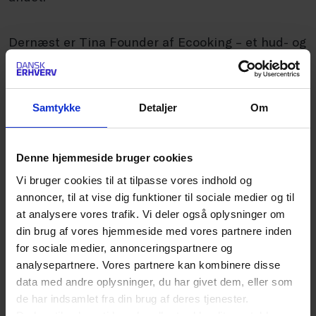
Dernæst er Tina Founder af Ecooking – et hud- og
kropsbrand, du vil finde på badeværelset hos
utallige danske kvinder. Ecooking har også fået
Samtykke
Detaljer
Om
sin egen makeuplinje, med så meget virkning,
naturlighed og økologi som muligt.
Denne hjemmeside bruger cookies
Ecooking blev solgt til en engelsk kapitalfond for
Vi bruger cookies til at tilpasse vores indhold og
annoncer, til at vise dig funktioner til sociale medier og til
to år siden, og i dag ejer Tina 30% af
at analysere vores trafik. Vi deler også oplysninger om
virksomheden. Sidst, men ikke mindst, har Tina
din brug af vores hjemmeside med vores partnere inden
siden 2016 arbejdet med et produkt imod lus.
for sociale medier, annonceringspartnere og
analysepartnere. Vores partnere kan kombinere disse
Produktet har flere mærkninger, og ligger på
data med andre oplysninger, du har givet dem, eller som
nuværende tidspunkt hos patent- og
de har indsamlet fra din brug af deres tjenester.
varemærkestyrelsen. Produktet forventes at gå
Du kan til enhver tid ændre eller trække dit samtykke