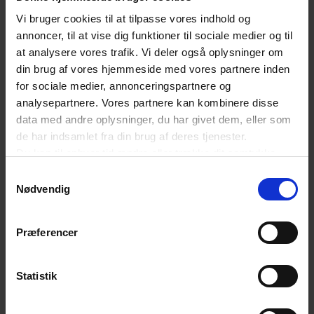
Vi bruger cookies til at tilpasse vores indhold og
cykling bidrager også til CO2-
annoncer, til at vise dig funktioner til sociale medier og til
reduktion, så vi oplever, at flere
at analysere vores trafik. Vi deler også oplysninger om
virksomheder ser det som en del af
din brug af vores hjemmeside med vores partnere inden
for sociale medier, annonceringspartnere og
deres ESG-arbejde, at virksomheden
analysepartnere. Vores partnere kan kombinere disse
kærer sig om medarbejdernes
data med andre oplysninger, du har givet dem, eller som
transportvaner og opfordrer
de har indsamlet fra din brug af deres tjenester.
Du kan til enhver tid ændre eller trække dit samtykke
medarbejderne til at deltage.”
tilbage ved at trykke på det runde ikon nederst i venstre
Samtykkevalg
hjørne på websitet.
Nødvendig
Læs cookiepolitik
SENESTE NYT OM TRANSPORT
Præferencer
Statistik
De nye AI-krav er trådt i kraft: Det skal du
have styr på